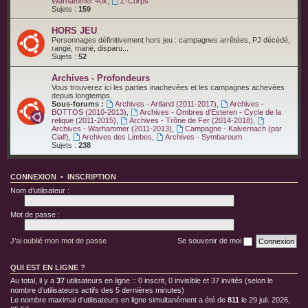
Warhammer 40k
,
Z-Corps
Sujets :
159
HORS JEU
Personnages définitivement hors jeu : campagnes arrêtées, PJ décédé,
rangé, marié, disparu...
Sujets :
52
Archives - Profondeurs
Vous trouverez ici les parties inachevées et les campagnes achevées
depuis longtemps.
Sous-forums :
Archives - Artland (2011-2017)
,
Archives -
BOTTOS (2010-2013)
,
Archives - Ombres d'Esteren - Cycle de la
relique (2011-2015)
,
Archives - Trône de Fer (2014-2018)
,
Archives - Warhammer (2011-2013)
,
Campagne - Kalvernach (par
Cialf)
,
Archives des Limbes
,
Archives - Symbaroum
Sujets :
238
CONNEXION
•
INSCRIPTION
Nom d’utilisateur :
Mot de passe :
J’ai oublié mon mot de passe
Se souvenir de moi
QUI EST EN LIGNE ?
Au total, il y a
37
utilisateurs en ligne :: 0 inscrit, 0 invisible et 37 invités (selon le
nombre d’utilisateurs actifs des 5 dernières minutes)
Le nombre maximal d’utilisateurs en ligne simultanément a été de
811
le 29 juil. 2026,