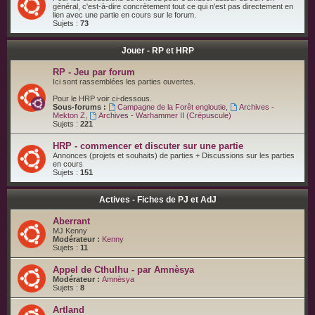
général, c'est-à-dire concrètement tout ce qui n'est pas directement en
lien avec une partie en cours sur le forum.
Sujets :
73
Jouer - RP et HRP
RP - Jeu par forum
Ici sont rassemblées les parties ouvertes.
Pour le HRP voir ci-dessous.
Sous-forums :
Campagne de la Forêt engloutie
,
Archives -
Mekton Z
,
Archives - Warhammer II (Crépuscule)
Sujets :
221
HRP - commencer et discuter sur une partie
Annonces (projets et souhaits) de parties + Discussions sur les parties
en cours
Sujets :
151
Actives - Fiches de PJ et AdJ
Aberrant
MJ Kenny
Modérateur :
Kenny
Sujets :
11
Appel de Cthulhu - par Amnèsya
Modérateur :
Amnèsya
Sujets :
8
Artland