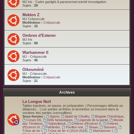
MJ Iris - Cadre gaslight & paranormal orienté investigation.
Sujets :
29
Mekton Z
MJ Crépuscule
Modérateur :
Crépuscule
Sujets :
15
Ombres d'Esteren
MJ Iris
Sujets :
68
Warhammer II
MJ - Crépuscule
Sujets :
45
Oikouménè
MJ - Crépuscule.
Modérateur :
Crépuscule
Sujets :
21
Archives
La Longue Nuit
Tables inactives, en pause, en préparation. | Personnages défunts ou
délaissés... | Les parties arrêtées et terminées se trouvent dans la
sections des parties (verrouillées)
Sous-forums :
Agone
,
Appel de Cthulhu
,
Brigade Chimérique
,
Conan D6
,
Défis fantastiques
,
Légende de la garde
,
Monde
des Ténèbres
,
Naheulbeuk
,
Ombres d'Esteren II
,
Ombres
d'Esteren III
,
Pathfinder
,
Pavillon noir
,
Shaan
,
Starwars
,
Trône de fer I
,
Trône de fer II (2014-2018)
,
Warhammer I
,