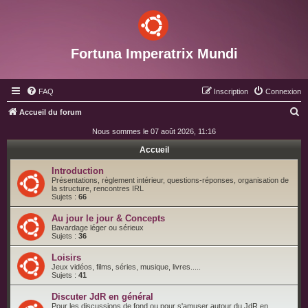
Fortuna Imperatrix Mundi
FAQ
Inscription
Connexion
R
Accueil du forum
e
Nous sommes le 07 août 2026, 11:16
c
Accueil
h
Introduction
e
Présentations, règlement intérieur, questions-réponses, organisation de
la structure, rencontres IRL
r
Sujets :
66
c
Au jour le jour & Concepts
h
Bavardage léger ou sérieux
Sujets :
36
e
Loisirs
r
Jeux vidéos, films, séries, musique, livres.....
Sujets :
41
Discuter JdR en général
Pour les discussions de fond ou pour s'amuser autour du JdR en