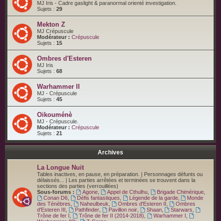
MJ Iris - Cadre gaslight & paranormal orienté investigation.
Sujets :
29
Mekton Z
MJ Crépuscule
Modérateur :
Crépuscule
Sujets :
15
Ombres d'Esteren
MJ Iris
Sujets :
68
Warhammer II
MJ - Crépuscule
Sujets :
45
Oikouménè
MJ - Crépuscule.
Modérateur :
Crépuscule
Sujets :
21
Archives
La Longue Nuit
Tables inactives, en pause, en préparation. | Personnages défunts ou
délaissés... | Les parties arrêtées et terminées se trouvent dans la
sections des parties (verrouillées)
Sous-forums :
Agone
,
Appel de Cthulhu
,
Brigade Chimérique
,
Conan D6
,
Défis fantastiques
,
Légende de la garde
,
Monde
des Ténèbres
,
Naheulbeuk
,
Ombres d'Esteren II
,
Ombres
d'Esteren III
,
Pathfinder
,
Pavillon noir
,
Shaan
,
Starwars
,
Trône de fer I
,
Trône de fer II (2014-2018)
,
Warhammer I
,