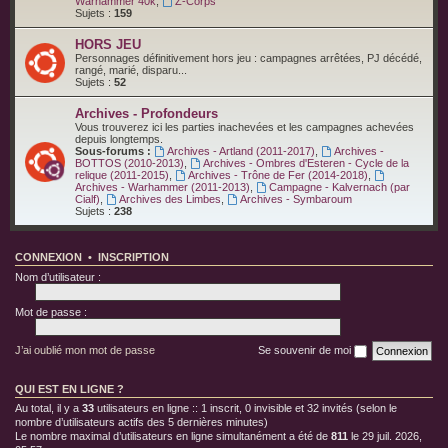
Warhammer 40k
,
Z-Corps
Sujets :
159
HORS JEU
Personnages définitivement hors jeu : campagnes arrêtées, PJ décédé,
rangé, marié, disparu...
Sujets :
52
Archives - Profondeurs
Vous trouverez ici les parties inachevées et les campagnes achevées
depuis longtemps.
Sous-forums :
Archives - Artland (2011-2017)
,
Archives -
BOTTOS (2010-2013)
,
Archives - Ombres d'Esteren - Cycle de la
relique (2011-2015)
,
Archives - Trône de Fer (2014-2018)
,
Archives - Warhammer (2011-2013)
,
Campagne - Kalvernach (par
Cialf)
,
Archives des Limbes
,
Archives - Symbaroum
Sujets :
238
CONNEXION
•
INSCRIPTION
Nom d’utilisateur :
Mot de passe :
J’ai oublié mon mot de passe
Se souvenir de moi
QUI EST EN LIGNE ?
Au total, il y a
33
utilisateurs en ligne :: 1 inscrit, 0 invisible et 32 invités (selon le
nombre d’utilisateurs actifs des 5 dernières minutes)
Le nombre maximal d’utilisateurs en ligne simultanément a été de
811
le 29 juil. 2026,