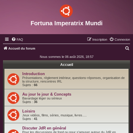
Fortuna Imperatrix Mundi
FAQ
Inscription
Connexion
R
Accueil du forum
e
Nous sommes le 06 août 2026, 18:57
c
Accueil
h
Introduction
e
Présentations, règlement intérieur, questions-réponses, organisation de
la structure, rencontres IRL
r
Sujets :
66
c
Au jour le jour & Concepts
h
Bavardage léger ou sérieux
Sujets :
36
e
Loisirs
r
Jeux vidéos, films, séries, musique, livres.....
Sujets :
41
Discuter JdR en général
Pour les discussions de fond ou pour s'amuser autour du JdR en