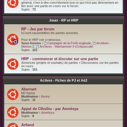
général, c'est-à-dire concrètement tout ce qui n'est pas directement en
lien avec une partie en cours sur le forum.
Sujets :
73
Jouer - RP et HRP
RP - Jeu par forum
Ici sont rassemblées les parties ouvertes.
Pour le HRP voir ci-dessous.
Sous-forums :
Campagne de la Forêt engloutie
,
Archives -
Mekton Z
,
Archives - Warhammer II (Crépuscule)
Sujets :
221
HRP - commencer et discuter sur une partie
Annonces (projets et souhaits) de parties + Discussions sur les parties
en cours
Sujets :
151
Actives - Fiches de PJ et AdJ
Aberrant
MJ Kenny
Modérateur :
Kenny
Sujets :
11
Appel de Cthulhu - par Amnèsya
Modérateur :
Amnèsya
Sujets :
8
Artland