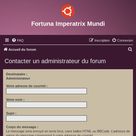
Fortuna Imperatrix Mundi
FAQ
Inscription
Connexion
R
Accueil du forum
e
Contacter un administrateur du forum
c
h
Destinataire :
Administrateur
e
r
Votre adresse de courriel :
c
Votre nom :
h
e
Sujet :
r
Corps du message :
Le message sera envoyé en texte brut, sans balise HTML ou BBCode. L’adresse de
retour du message correspond à votre adresse de courriel.