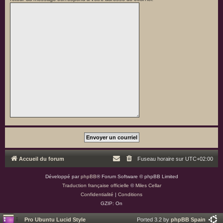
Accueil du forum
Fuseau horaire sur
UTC+02:00
Développé par
phpBB
® Forum Software © phpBB Limited
Traduction française officielle
©
Miles Cellar
Confidentialité
|
Conditions
GZIP: On
Pro Ubuntu Lucid Style
Ported 3.2 by
phpBB Spain