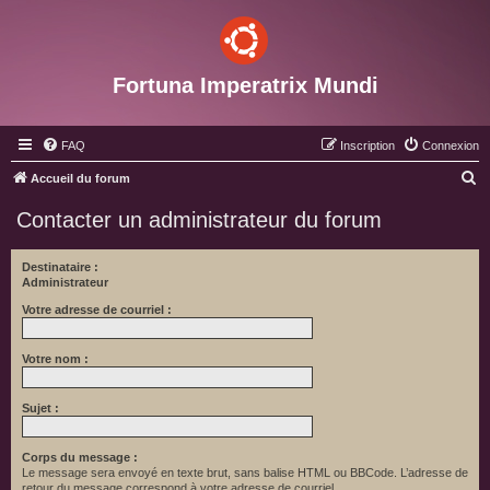
Fortuna Imperatrix Mundi
FAQ
Inscription
Connexion
R
Accueil du forum
e
Contacter un administrateur du forum
c
h
Destinataire :
Administrateur
e
r
Votre adresse de courriel :
c
Votre nom :
h
e
Sujet :
r
Corps du message :
Le message sera envoyé en texte brut, sans balise HTML ou BBCode. L’adresse de
retour du message correspond à votre adresse de courriel.