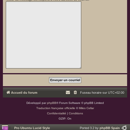
Accueil du forum
Fuseau horaire sur
UTC+02:00
Développé par
phpBB
® Forum Software © phpBB Limited
Traduction française officielle
©
Miles Cellar
Confidentialité
|
Conditions
GZIP: On
Pro Ubuntu Lucid Style
Ported 3.2 by
phpBB Spain