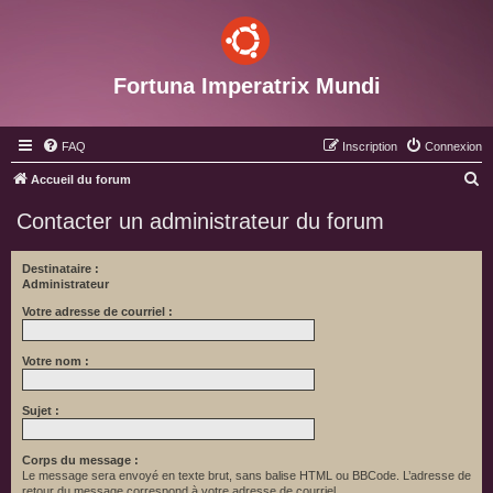
Fortuna Imperatrix Mundi
FAQ
Inscription
Connexion
R
Accueil du forum
e
Contacter un administrateur du forum
c
h
Destinataire :
Administrateur
e
r
Votre adresse de courriel :
c
Votre nom :
h
e
Sujet :
r
Corps du message :
Le message sera envoyé en texte brut, sans balise HTML ou BBCode. L’adresse de
retour du message correspond à votre adresse de courriel.