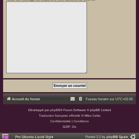
Accueil du forum
Fuseau horaire sur
UTC+02:00
Développé par
phpBB
® Forum Software © phpBB Limited
Traduction française officielle
©
Miles Cellar
Confidentialité
|
Conditions
GZIP: On
Pro Ubuntu Lucid Style
Ported 3.2 by
phpBB Spain