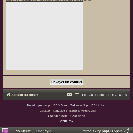
Accueil du forum
Fuseau horaire sur
UTC+02:00
Développé par
phpBB
® Forum Software © phpBB Limited
Traduction française officielle
©
Miles Cellar
Confidentialité
|
Conditions
GZIP: On
Pro Ubuntu Lucid Style
Ported 3.2 by
phpBB Spain