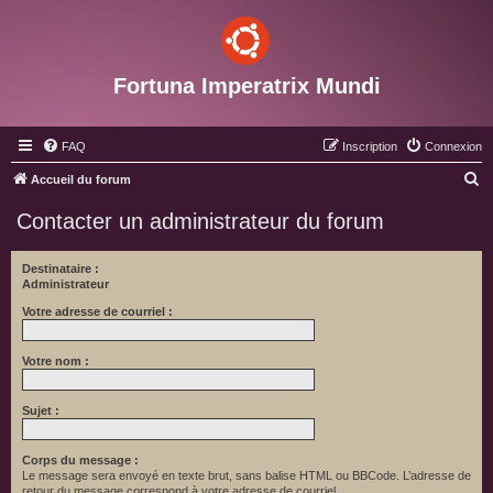
Fortuna Imperatrix Mundi
FAQ
Inscription
Connexion
R
Accueil du forum
e
Contacter un administrateur du forum
c
h
Destinataire :
Administrateur
e
r
Votre adresse de courriel :
c
Votre nom :
h
e
Sujet :
r
Corps du message :
Le message sera envoyé en texte brut, sans balise HTML ou BBCode. L’adresse de
retour du message correspond à votre adresse de courriel.