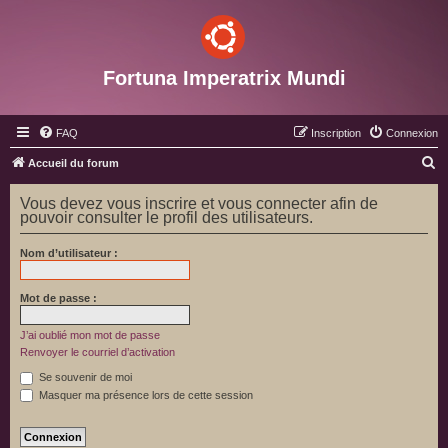
Fortuna Imperatrix Mundi
FAQ
Inscription
Connexion
R
Accueil du forum
e
Vous devez vous inscrire et vous connecter afin de
c
pouvoir consulter le profil des utilisateurs.
h
Nom d’utilisateur :
e
r
Mot de passe :
c
h
J’ai oublié mon mot de passe
Renvoyer le courriel d’activation
e
Se souvenir de moi
r
Masquer ma présence lors de cette session