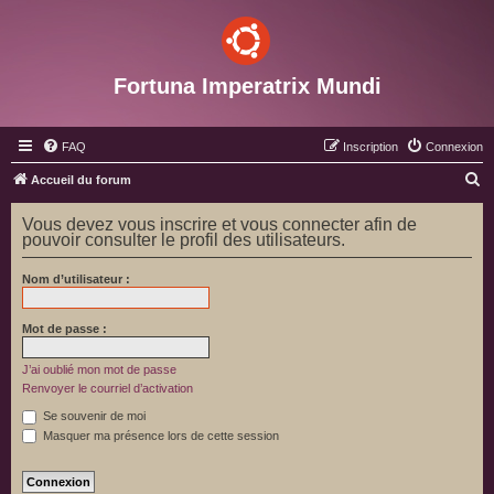
Fortuna Imperatrix Mundi
FAQ
Inscription
Connexion
R
Accueil du forum
e
Vous devez vous inscrire et vous connecter afin de
c
pouvoir consulter le profil des utilisateurs.
h
Nom d’utilisateur :
e
r
Mot de passe :
c
h
J’ai oublié mon mot de passe
Renvoyer le courriel d’activation
e
Se souvenir de moi
r
Masquer ma présence lors de cette session