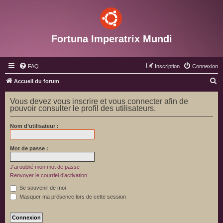
Fortuna Imperatrix Mundi
FAQ
Inscription
Connexion
R
Accueil du forum
e
Vous devez vous inscrire et vous connecter afin de
c
pouvoir consulter le profil des utilisateurs.
h
Nom d’utilisateur :
e
r
Mot de passe :
c
h
J’ai oublié mon mot de passe
Renvoyer le courriel d’activation
e
Se souvenir de moi
r
Masquer ma présence lors de cette session