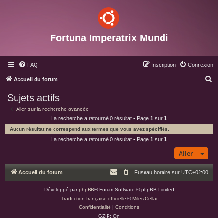
Fortuna Imperatrix Mundi
FAQ
Inscription
Connexion
R
Accueil du forum
e
Sujets actifs
c
Aller sur la recherche avancée
h
La recherche a retourné 0 résultat • Page
1
sur
1
e
Aucun résultat ne correspond aux termes que vous avez spécifiés.
r
La recherche a retourné 0 résultat • Page
1
sur
1
c
Aller
h
Accueil du forum
Fuseau horaire sur
UTC+02:00
e
r
Développé par
phpBB
® Forum Software © phpBB Limited
Traduction française officielle
©
Miles Cellar
Confidentialité
|
Conditions
GZIP: On