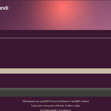
undi
Développé par
phpBB
® Forum Software © phpBB Limited
Traduction française officielle
©
Miles Cellar
Confidentialité
|
Conditions