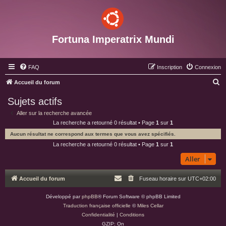
Fortuna Imperatrix Mundi
FAQ
Inscription
Connexion
R
Accueil du forum
e
Sujets actifs
c
Aller sur la recherche avancée
h
La recherche a retourné 0 résultat • Page
1
sur
1
e
Aucun résultat ne correspond aux termes que vous avez spécifiés.
r
La recherche a retourné 0 résultat • Page
1
sur
1
c
Aller
h
Accueil du forum
Fuseau horaire sur
UTC+02:00
e
r
Développé par
phpBB
® Forum Software © phpBB Limited
Traduction française officielle
©
Miles Cellar
Confidentialité
|
Conditions
GZIP: On