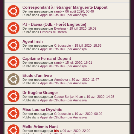
Correspondant à l'étranger Marguerite Dupont
Dernier message par
ramb
«
06 août 2020, 08:49
Publié dans
Appel de Cthulhu - par Amnèsya
PJ - Daena (OdE - Forêt Engloutie)
Dernier message par
Evolena
«
19 juil. 2020, 19:09
Publié dans
Ombres d'Esteren
Agent Irish
Dernier message par
Crépuscule
«
15 juil. 2020, 18:55
Publié dans
Appel de Cthulhu - par Amnèsya
Capitaine Fernand Dupont
Dernier message par
ramb
«
15 juil. 2020, 18:01
Publié dans
Appel de Cthulhu - par Amnèsya
Etude d'un livre
Dernier message par
Amnèsya
«
30 avr. 2020, 11:47
Publié dans
Appel de Cthulhu - par Amnèsya
Dr Eugène Granger
Dernier message par
Caeso Senjak Khan
«
10 avr. 2020, 14:25
Publié dans
Appel de Cthulhu - par Amnèsya
Miss Louise Drywhite
Dernier message par
Crépuscule
«
10 avr. 2020, 00:02
Publié dans
Appel de Cthulhu - par Amnèsya
Melle Artémis Hunt
Dernier message par
Iris
«
09 avr. 2020, 22:20