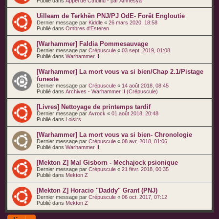
Publié dans
Appel de Cthulhu - par Amnèsya
Uilleam de Terkhên PNJ/PJ OdE- Forêt Engloutie
Dernier message par
Kiddle
«
26 mars 2020, 18:58
Publié dans
Ombres d'Esteren
[Warhammer] Faldia Pommesauvage
Dernier message par
Crépuscule
«
03 sept. 2019, 01:08
Publié dans
Warhammer II
[Warhammer] La mort vous va si bien/Chap 2.1/Pistage
funeste
Dernier message par
Crépuscule
«
14 août 2018, 08:45
Publié dans
Archives - Warhammer II (Crépuscule)
[Livres] Nettoyage de printemps tardif
Dernier message par
Avrock
«
01 août 2018, 20:48
Publié dans
Loisirs
[Warhammer] La mort vous va si bien- Chronologie
Dernier message par
Crépuscule
«
08 avr. 2018, 01:06
Publié dans
Warhammer II
[Mekton Z] Mal Gisborn - Mechajock psionique
Dernier message par
Crépuscule
«
21 févr. 2018, 00:35
Publié dans
Mekton Z
[Mekton Z] Horacio "Daddy" Grant (PNJ)
Dernier message par
Crépuscule
«
06 oct. 2017, 07:12
Publié dans
Mekton Z