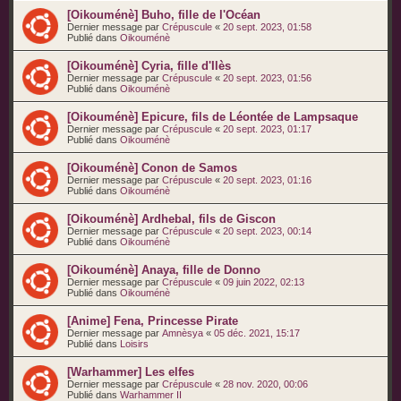
[Oikouménè] Buho, fille de l'Océan
Dernier message par
Crépuscule
«
20 sept. 2023, 01:58
Publié dans
Oikouménè
[Oikouménè] Cyria, fille d'Ilès
Dernier message par
Crépuscule
«
20 sept. 2023, 01:56
Publié dans
Oikouménè
[Oikouménè] Epicure, fils de Léontée de Lampsaque
Dernier message par
Crépuscule
«
20 sept. 2023, 01:17
Publié dans
Oikouménè
[Oikouménè] Conon de Samos
Dernier message par
Crépuscule
«
20 sept. 2023, 01:16
Publié dans
Oikouménè
[Oikouménè] Ardhebal, fils de Giscon
Dernier message par
Crépuscule
«
20 sept. 2023, 00:14
Publié dans
Oikouménè
[Oikouménè] Anaya, fille de Donno
Dernier message par
Crépuscule
«
09 juin 2022, 02:13
Publié dans
Oikouménè
[Anime] Fena, Princesse Pirate
Dernier message par
Amnèsya
«
05 déc. 2021, 15:17
Publié dans
Loisirs
[Warhammer] Les elfes
Dernier message par
Crépuscule
«
28 nov. 2020, 00:06
Publié dans
Warhammer II