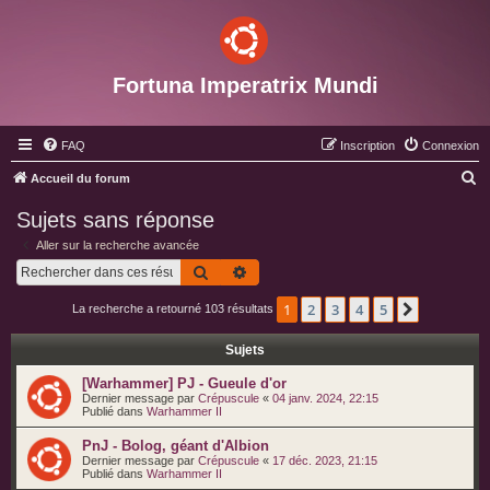
Fortuna Imperatrix Mundi
FAQ
Inscription
Connexion
R
Accueil du forum
e
Sujets sans réponse
c
Aller sur la recherche avancée
h
Rechercher
Recherche avancée
e
1
2
3
4
5
Suivant
La recherche a retourné 103 résultats
r
c
Sujets
h
[Warhammer] PJ - Gueule d'or
e
Dernier message par
Crépuscule
«
04 janv. 2024, 22:15
Publié dans
Warhammer II
r
PnJ - Bolog, géant d'Albion
Dernier message par
Crépuscule
«
17 déc. 2023, 21:15
Publié dans
Warhammer II