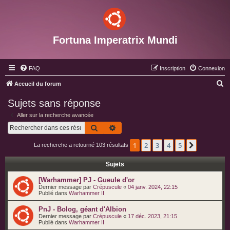
Fortuna Imperatrix Mundi
FAQ
Inscription
Connexion
R
Accueil du forum
e
Sujets sans réponse
c
Aller sur la recherche avancée
h
Rechercher
Recherche avancée
e
1
2
3
4
5
Suivant
La recherche a retourné 103 résultats
r
c
Sujets
h
[Warhammer] PJ - Gueule d'or
e
Dernier message par
Crépuscule
«
04 janv. 2024, 22:15
Publié dans
Warhammer II
r
PnJ - Bolog, géant d'Albion
Dernier message par
Crépuscule
«
17 déc. 2023, 21:15
Publié dans
Warhammer II