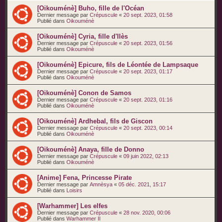
[Oikouménè] Buho, fille de l'Océan
Dernier message par
Crépuscule
«
20 sept. 2023, 01:58
Publié dans
Oikouménè
[Oikouménè] Cyria, fille d'Ilès
Dernier message par
Crépuscule
«
20 sept. 2023, 01:56
Publié dans
Oikouménè
[Oikouménè] Epicure, fils de Léontée de Lampsaque
Dernier message par
Crépuscule
«
20 sept. 2023, 01:17
Publié dans
Oikouménè
[Oikouménè] Conon de Samos
Dernier message par
Crépuscule
«
20 sept. 2023, 01:16
Publié dans
Oikouménè
[Oikouménè] Ardhebal, fils de Giscon
Dernier message par
Crépuscule
«
20 sept. 2023, 00:14
Publié dans
Oikouménè
[Oikouménè] Anaya, fille de Donno
Dernier message par
Crépuscule
«
09 juin 2022, 02:13
Publié dans
Oikouménè
[Anime] Fena, Princesse Pirate
Dernier message par
Amnèsya
«
05 déc. 2021, 15:17
Publié dans
Loisirs
[Warhammer] Les elfes
Dernier message par
Crépuscule
«
28 nov. 2020, 00:06
Publié dans
Warhammer II