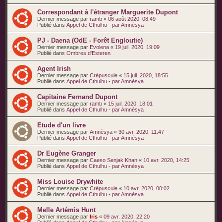
Correspondant à l'étranger Marguerite Dupont
Dernier message par
ramb
«
06 août 2020, 08:49
Publié dans
Appel de Cthulhu - par Amnèsya
PJ - Daena (OdE - Forêt Engloutie)
Dernier message par
Evolena
«
19 juil. 2020, 19:09
Publié dans
Ombres d'Esteren
Agent Irish
Dernier message par
Crépuscule
«
15 juil. 2020, 18:55
Publié dans
Appel de Cthulhu - par Amnèsya
Capitaine Fernand Dupont
Dernier message par
ramb
«
15 juil. 2020, 18:01
Publié dans
Appel de Cthulhu - par Amnèsya
Etude d'un livre
Dernier message par
Amnèsya
«
30 avr. 2020, 11:47
Publié dans
Appel de Cthulhu - par Amnèsya
Dr Eugène Granger
Dernier message par
Caeso Senjak Khan
«
10 avr. 2020, 14:25
Publié dans
Appel de Cthulhu - par Amnèsya
Miss Louise Drywhite
Dernier message par
Crépuscule
«
10 avr. 2020, 00:02
Publié dans
Appel de Cthulhu - par Amnèsya
Melle Artémis Hunt
Dernier message par
Iris
«
09 avr. 2020, 22:20