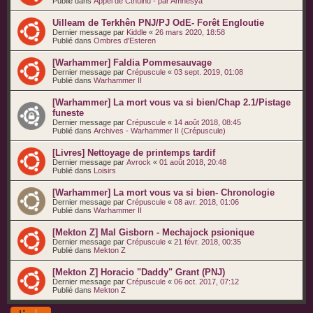
Publié dans
Appel de Cthulhu - par Amnèsya
Uilleam de Terkhên PNJ/PJ OdE- Forêt Engloutie
Dernier message par
Kiddle
«
26 mars 2020, 18:58
Publié dans
Ombres d'Esteren
[Warhammer] Faldia Pommesauvage
Dernier message par
Crépuscule
«
03 sept. 2019, 01:08
Publié dans
Warhammer II
[Warhammer] La mort vous va si bien/Chap 2.1/Pistage
funeste
Dernier message par
Crépuscule
«
14 août 2018, 08:45
Publié dans
Archives - Warhammer II (Crépuscule)
[Livres] Nettoyage de printemps tardif
Dernier message par
Avrock
«
01 août 2018, 20:48
Publié dans
Loisirs
[Warhammer] La mort vous va si bien- Chronologie
Dernier message par
Crépuscule
«
08 avr. 2018, 01:06
Publié dans
Warhammer II
[Mekton Z] Mal Gisborn - Mechajock psionique
Dernier message par
Crépuscule
«
21 févr. 2018, 00:35
Publié dans
Mekton Z
[Mekton Z] Horacio "Daddy" Grant (PNJ)
Dernier message par
Crépuscule
«
06 oct. 2017, 07:12
Publié dans
Mekton Z