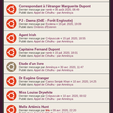
Correspondant à l'étranger Marguerite Dupont
Dernier message par
ramb
«
06 août 2020, 08:49
Publié dans
Appel de Cthulhu - par Amnèsya
PJ - Daena (OdE - Forêt Engloutie)
Dernier message par
Evolena
«
19 juil. 2020, 19:09
Publié dans
Ombres d'Esteren
Agent Irish
Dernier message par
Crépuscule
«
15 juil. 2020, 18:55
Publié dans
Appel de Cthulhu - par Amnèsya
Capitaine Fernand Dupont
Dernier message par
ramb
«
15 juil. 2020, 18:01
Publié dans
Appel de Cthulhu - par Amnèsya
Etude d'un livre
Dernier message par
Amnèsya
«
30 avr. 2020, 11:47
Publié dans
Appel de Cthulhu - par Amnèsya
Dr Eugène Granger
Dernier message par
Caeso Senjak Khan
«
10 avr. 2020, 14:25
Publié dans
Appel de Cthulhu - par Amnèsya
Miss Louise Drywhite
Dernier message par
Crépuscule
«
10 avr. 2020, 00:02
Publié dans
Appel de Cthulhu - par Amnèsya
Melle Artémis Hunt
Dernier message par
Iris
«
09 avr. 2020, 22:20