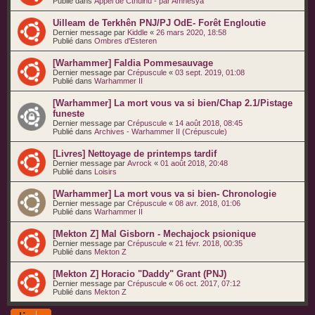
Publié dans
Appel de Cthulhu - par Amnèsya
Uilleam de Terkhên PNJ/PJ OdE- Forêt Engloutie
Dernier message par
Kiddle
«
26 mars 2020, 18:58
Publié dans
Ombres d'Esteren
[Warhammer] Faldia Pommesauvage
Dernier message par
Crépuscule
«
03 sept. 2019, 01:08
Publié dans
Warhammer II
[Warhammer] La mort vous va si bien/Chap 2.1/Pistage
funeste
Dernier message par
Crépuscule
«
14 août 2018, 08:45
Publié dans
Archives - Warhammer II (Crépuscule)
[Livres] Nettoyage de printemps tardif
Dernier message par
Avrock
«
01 août 2018, 20:48
Publié dans
Loisirs
[Warhammer] La mort vous va si bien- Chronologie
Dernier message par
Crépuscule
«
08 avr. 2018, 01:06
Publié dans
Warhammer II
[Mekton Z] Mal Gisborn - Mechajock psionique
Dernier message par
Crépuscule
«
21 févr. 2018, 00:35
Publié dans
Mekton Z
[Mekton Z] Horacio "Daddy" Grant (PNJ)
Dernier message par
Crépuscule
«
06 oct. 2017, 07:12
Publié dans
Mekton Z