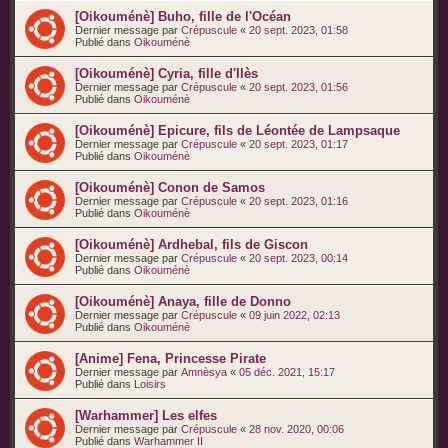
[Oikouménè] Buho, fille de l'Océan
Dernier message par
Crépuscule
«
20 sept. 2023, 01:58
Publié dans
Oikouménè
[Oikouménè] Cyria, fille d'Ilès
Dernier message par
Crépuscule
«
20 sept. 2023, 01:56
Publié dans
Oikouménè
[Oikouménè] Epicure, fils de Léontée de Lampsaque
Dernier message par
Crépuscule
«
20 sept. 2023, 01:17
Publié dans
Oikouménè
[Oikouménè] Conon de Samos
Dernier message par
Crépuscule
«
20 sept. 2023, 01:16
Publié dans
Oikouménè
[Oikouménè] Ardhebal, fils de Giscon
Dernier message par
Crépuscule
«
20 sept. 2023, 00:14
Publié dans
Oikouménè
[Oikouménè] Anaya, fille de Donno
Dernier message par
Crépuscule
«
09 juin 2022, 02:13
Publié dans
Oikouménè
[Anime] Fena, Princesse Pirate
Dernier message par
Amnèsya
«
05 déc. 2021, 15:17
Publié dans
Loisirs
[Warhammer] Les elfes
Dernier message par
Crépuscule
«
28 nov. 2020, 00:06
Publié dans
Warhammer II