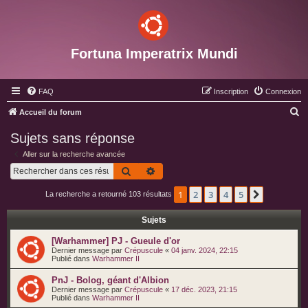
Fortuna Imperatrix Mundi
FAQ
Inscription
Connexion
R
Accueil du forum
e
Sujets sans réponse
c
Aller sur la recherche avancée
h
Rechercher
Recherche avancée
e
1
2
3
4
5
Suivant
La recherche a retourné 103 résultats
r
c
Sujets
h
[Warhammer] PJ - Gueule d'or
e
Dernier message par
Crépuscule
«
04 janv. 2024, 22:15
Publié dans
Warhammer II
r
PnJ - Bolog, géant d'Albion
Dernier message par
Crépuscule
«
17 déc. 2023, 21:15
Publié dans
Warhammer II