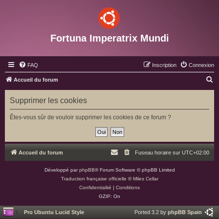
Fortuna Imperatrix Mundi
FAQ
Inscription
Connexion
R
Accueil du forum
e
Supprimer les cookies
c
h
Êtes-vous sûr de vouloir supprimer les cookies de ce forum ?
e
r
c
Accueil du forum
Fuseau horaire sur
UTC+02:00
h
Développé par
phpBB
® Forum Software © phpBB Limited
e
Traduction française officielle
©
Miles Cellar
r
Confidentialité
|
Conditions
GZIP: On
Pro Ubuntu Lucid Style
Ported 3.2 by
phpBB Spain