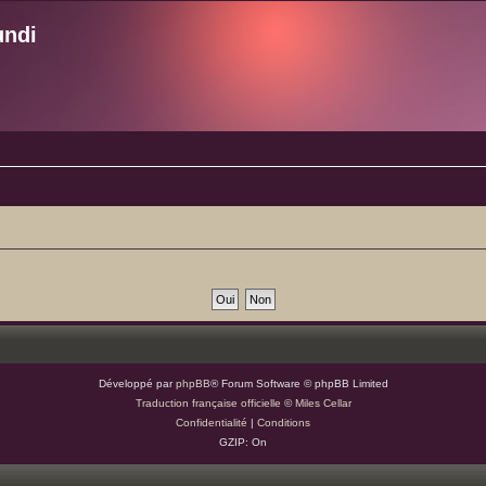
undi
Développé par
phpBB
® Forum Software © phpBB Limited
Traduction française officielle
©
Miles Cellar
Confidentialité
|
Conditions
GZIP: On