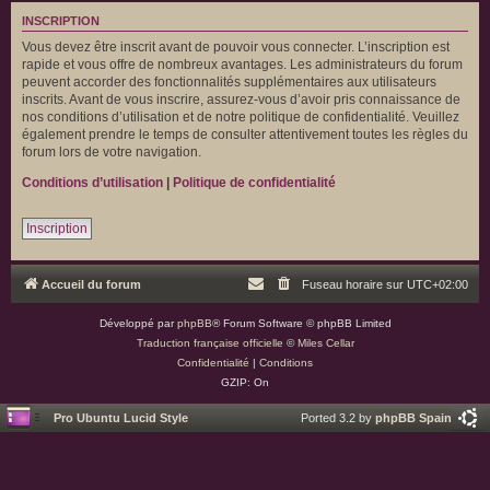
INSCRIPTION
Vous devez être inscrit avant de pouvoir vous connecter. L’inscription est
rapide et vous offre de nombreux avantages. Les administrateurs du forum
peuvent accorder des fonctionnalités supplémentaires aux utilisateurs
inscrits. Avant de vous inscrire, assurez-vous d’avoir pris connaissance de
nos conditions d’utilisation et de notre politique de confidentialité. Veuillez
également prendre le temps de consulter attentivement toutes les règles du
forum lors de votre navigation.
Conditions d’utilisation
|
Politique de confidentialité
Inscription
Accueil du forum
Fuseau horaire sur
UTC+02:00
Développé par
phpBB
® Forum Software © phpBB Limited
Traduction française officielle
©
Miles Cellar
Confidentialité
|
Conditions
GZIP: On
Pro Ubuntu Lucid Style
Ported 3.2 by
phpBB Spain