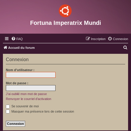
Fortuna Imperatrix Mundi
FAQ
Inscription
Connexion
R
Accueil du forum
e
Connexion
c
h
Nom d’utilisateur :
e
r
Mot de passe :
c
J’ai oublié mon mot de passe
h
Renvoyer le courriel d’activation
e
Se souvenir de moi
r
Masquer ma présence lors de cette session