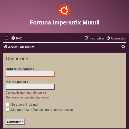
Fortuna Imperatrix Mundi
FAQ
Inscription
Connexion
R
Accueil du forum
e
Connexion
c
h
Nom d’utilisateur :
e
r
Mot de passe :
c
J’ai oublié mon mot de passe
h
Renvoyer le courriel d’activation
e
Se souvenir de moi
r
Masquer ma présence lors de cette session