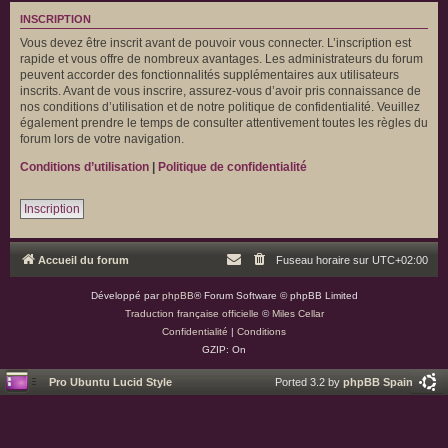
INSCRIPTION
Vous devez être inscrit avant de pouvoir vous connecter. L’inscription est
rapide et vous offre de nombreux avantages. Les administrateurs du forum
peuvent accorder des fonctionnalités supplémentaires aux utilisateurs
inscrits. Avant de vous inscrire, assurez-vous d’avoir pris connaissance de
nos conditions d’utilisation et de notre politique de confidentialité. Veuillez
également prendre le temps de consulter attentivement toutes les règles du
forum lors de votre navigation.
Conditions d’utilisation
|
Politique de confidentialité
Inscription
Accueil du forum
Fuseau horaire sur
UTC+02:00
Développé par
phpBB
® Forum Software © phpBB Limited
Traduction française officielle
©
Miles Cellar
Confidentialité
|
Conditions
GZIP: On
Pro Ubuntu Lucid Style
Ported 3.2 by
phpBB Spain