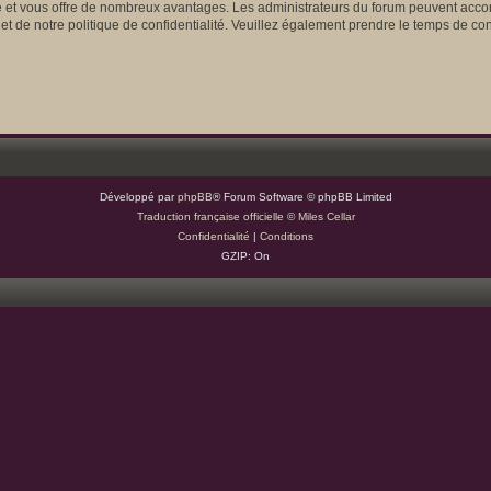
de et vous offre de nombreux avantages. Les administrateurs du forum peuvent accor
 et de notre politique de confidentialité. Veuillez également prendre le temps de con
Développé par
phpBB
® Forum Software © phpBB Limited
Traduction française officielle
©
Miles Cellar
Confidentialité
|
Conditions
GZIP: On