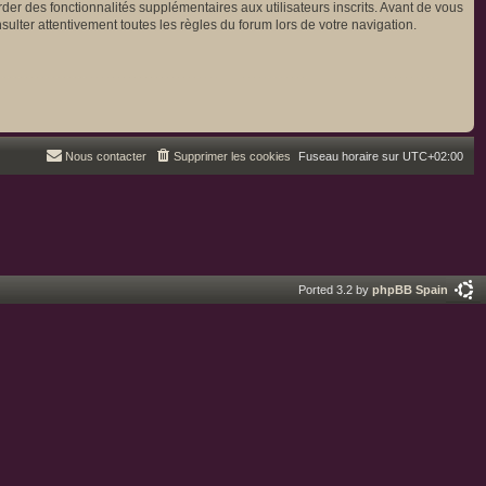
der des fonctionnalités supplémentaires aux utilisateurs inscrits. Avant de vous
sulter attentivement toutes les règles du forum lors de votre navigation.
Nous contacter
Supprimer les cookies
Fuseau horaire sur
UTC+02:00
Ported 3.2 by
phpBB Spain