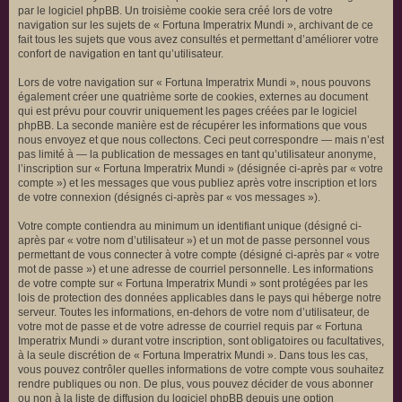
par le logiciel phpBB. Un troisième cookie sera créé lors de votre
navigation sur les sujets de « Fortuna Imperatrix Mundi », archivant de ce
fait tous les sujets que vous avez consultés et permettant d’améliorer votre
confort de navigation en tant qu’utilisateur.
Lors de votre navigation sur « Fortuna Imperatrix Mundi », nous pouvons
également créer une quatrième sorte de cookies, externes au document
qui est prévu pour couvrir uniquement les pages créées par le logiciel
phpBB. La seconde manière est de récupérer les informations que vous
nous envoyez et que nous collectons. Ceci peut correspondre — mais n’est
pas limité à — la publication de messages en tant qu’utilisateur anonyme,
l’inscription sur « Fortuna Imperatrix Mundi » (désignée ci-après par « votre
compte ») et les messages que vous publiez après votre inscription et lors
de votre connexion (désignés ci-après par « vos messages »).
Votre compte contiendra au minimum un identifiant unique (désigné ci-
après par « votre nom d’utilisateur ») et un mot de passe personnel vous
permettant de vous connecter à votre compte (désigné ci-après par « votre
mot de passe ») et une adresse de courriel personnelle. Les informations
de votre compte sur « Fortuna Imperatrix Mundi » sont protégées par les
lois de protection des données applicables dans le pays qui héberge notre
serveur. Toutes les informations, en-dehors de votre nom d’utilisateur, de
votre mot de passe et de votre adresse de courriel requis par « Fortuna
Imperatrix Mundi » durant votre inscription, sont obligatoires ou facultatives,
à la seule discrétion de « Fortuna Imperatrix Mundi ». Dans tous les cas,
vous pouvez contrôler quelles informations de votre compte vous souhaitez
rendre publiques ou non. De plus, vous pouvez décider de vous abonner
ou non à la liste de diffusion du logiciel phpBB depuis une option