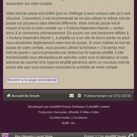
disponible sur votre compte.
Votre mot de passe est chiffré (par un chiffrage à sens unique) afin qu’il soit
sécurisé. Cependant, il est recommandé de ne pas utiliser le même mot de
passe sur plusieurs sites internet différents. Votre mot de passe est le
moyen d’accès à votre compte sur « Fortuna Imperatrix Mundi », veillez
donc à le conservez précieusement. En aucun cas une personne affiliée à
« Fortuna Imperatrix Mundi », à phpBB ou à un site de tierce partie ne peut
vous demander légitimement votre mot de passe. Si vous oubliez le mot de
passe de votre compte, vous pouvez utiliser la fonction « J’ai perdu mon
mot de passe » qui est proposée par défaut sur le logiciel phpBB. Cette
fonctionnalité vous demandera de spécifier votre nom d’utilisateur et votre
adresse de courriel et le logiciel phpBB générera alors un nouveau mot de
passe afin que vous puissiez reprendre le contrôle de votre compte.
Revenir à la page précédente
Accueil du forum
Fuseau horaire sur
UTC+02:00
Développé par
phpBB
® Forum Software © phpBB Limited
Traduction française officielle
©
Miles Cellar
Confidentialité
|
Conditions
GZIP: On
Pro Ubuntu Lucid Style
Ported 3.2 by
phpBB Spain