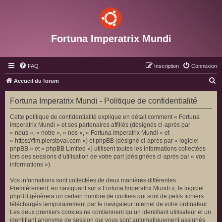
Fortuna Imperatrix Mundi
FAQ
Inscription
Connexion
R
Accueil du forum
e
Fortuna Imperatrix Mundi - Politique de confidentialité
c
h
Cette politique de confidentialité explique en détail comment « Fortuna
Imperatrix Mundi » et ses partenaires affiliés (désignés ci-après par
e
« nous », « notre », « nos », « Fortuna Imperatrix Mundi » et
r
« https://fim.pierstoval.com ») et phpBB (désigné ci-après par « logiciel
phpBB » et « phpBB Limited ») utilisent toutes les informations collectées
c
lors des sessions d’utilisation de votre part (désignées ci-après par « vos
h
informations »).
e
Vos informations sont collectées de deux manières différentes.
r
Premièrement, en naviguant sur « Fortuna Imperatrix Mundi », le logiciel
phpBB génèrera un certain nombre de cookies qui sont de petits fichiers
téléchargés temporairement par le navigateur internet de votre ordinateur.
Les deux premiers cookies ne contiennent qu’un identifiant utilisateur et un
identifiant anonyme de session qui vous sont automatiquement assignés