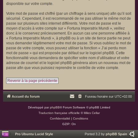
disponible sur votre compte.
Votre mot de passe est chiffré (par un chiffrage à sens unique) afin qu’il soit
sécurisé. Cependant, il est recommandé de ne pas utiliser le même mot de
passe sur plusieurs sites internet différents. Votre mot de passe est le
moyen d’accès à votre compte sur « Fortuna Imperatrix Mundi », veillez
donc à le conservez précieusement. En aucun cas une personne affiliée à
« Fortuna Imperatrix Mundi », à phpBB ou à un site de tierce partie ne peut
vous demander légitimement votre mot de passe. Si vous oubliez le mot de
passe de votre compte, vous pouvez utiliser la fonction « J’ai perdu mon
mot de passe » qui est proposée par défaut sur le logiciel phpBB. Cette
fonctionnalité vous demandera de spécifier votre nom d’utilisateur et votre
adresse de courriel et le logiciel phpBB générera alors un nouveau mot de
passe afin que vous puissiez reprendre le contrôle de votre compte.
Revenir à la page précédente
Accueil du forum
Fuseau horaire sur
UTC+02:00
Développé par
phpBB
® Forum Software © phpBB Limited
Traduction française officielle
©
Miles Cellar
Confidentialité
|
Conditions
GZIP: On
Pro Ubuntu Lucid Style
Ported 3.2 by
phpBB Spain