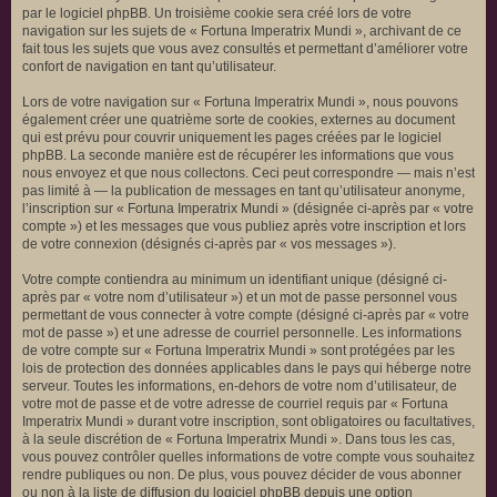
par le logiciel phpBB. Un troisième cookie sera créé lors de votre
navigation sur les sujets de « Fortuna Imperatrix Mundi », archivant de ce
fait tous les sujets que vous avez consultés et permettant d’améliorer votre
confort de navigation en tant qu’utilisateur.
Lors de votre navigation sur « Fortuna Imperatrix Mundi », nous pouvons
également créer une quatrième sorte de cookies, externes au document
qui est prévu pour couvrir uniquement les pages créées par le logiciel
phpBB. La seconde manière est de récupérer les informations que vous
nous envoyez et que nous collectons. Ceci peut correspondre — mais n’est
pas limité à — la publication de messages en tant qu’utilisateur anonyme,
l’inscription sur « Fortuna Imperatrix Mundi » (désignée ci-après par « votre
compte ») et les messages que vous publiez après votre inscription et lors
de votre connexion (désignés ci-après par « vos messages »).
Votre compte contiendra au minimum un identifiant unique (désigné ci-
après par « votre nom d’utilisateur ») et un mot de passe personnel vous
permettant de vous connecter à votre compte (désigné ci-après par « votre
mot de passe ») et une adresse de courriel personnelle. Les informations
de votre compte sur « Fortuna Imperatrix Mundi » sont protégées par les
lois de protection des données applicables dans le pays qui héberge notre
serveur. Toutes les informations, en-dehors de votre nom d’utilisateur, de
votre mot de passe et de votre adresse de courriel requis par « Fortuna
Imperatrix Mundi » durant votre inscription, sont obligatoires ou facultatives,
à la seule discrétion de « Fortuna Imperatrix Mundi ». Dans tous les cas,
vous pouvez contrôler quelles informations de votre compte vous souhaitez
rendre publiques ou non. De plus, vous pouvez décider de vous abonner
ou non à la liste de diffusion du logiciel phpBB depuis une option