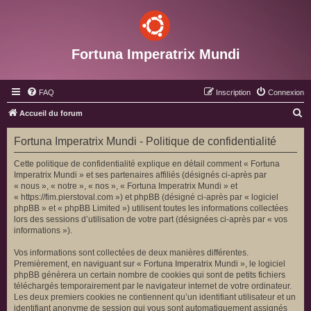
Fortuna Imperatrix Mundi
FAQ
Inscription
Connexion
R
Accueil du forum
e
Fortuna Imperatrix Mundi - Politique de confidentialité
c
h
Cette politique de confidentialité explique en détail comment « Fortuna
Imperatrix Mundi » et ses partenaires affiliés (désignés ci-après par
e
« nous », « notre », « nos », « Fortuna Imperatrix Mundi » et
r
« https://fim.pierstoval.com ») et phpBB (désigné ci-après par « logiciel
phpBB » et « phpBB Limited ») utilisent toutes les informations collectées
c
lors des sessions d’utilisation de votre part (désignées ci-après par « vos
h
informations »).
e
Vos informations sont collectées de deux manières différentes.
r
Premièrement, en naviguant sur « Fortuna Imperatrix Mundi », le logiciel
phpBB génèrera un certain nombre de cookies qui sont de petits fichiers
téléchargés temporairement par le navigateur internet de votre ordinateur.
Les deux premiers cookies ne contiennent qu’un identifiant utilisateur et un
identifiant anonyme de session qui vous sont automatiquement assignés