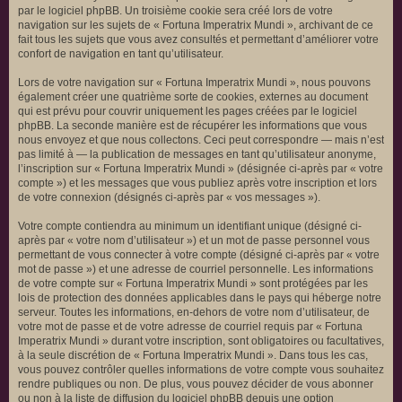
par le logiciel phpBB. Un troisième cookie sera créé lors de votre
navigation sur les sujets de « Fortuna Imperatrix Mundi », archivant de ce
fait tous les sujets que vous avez consultés et permettant d’améliorer votre
confort de navigation en tant qu’utilisateur.
Lors de votre navigation sur « Fortuna Imperatrix Mundi », nous pouvons
également créer une quatrième sorte de cookies, externes au document
qui est prévu pour couvrir uniquement les pages créées par le logiciel
phpBB. La seconde manière est de récupérer les informations que vous
nous envoyez et que nous collectons. Ceci peut correspondre — mais n’est
pas limité à — la publication de messages en tant qu’utilisateur anonyme,
l’inscription sur « Fortuna Imperatrix Mundi » (désignée ci-après par « votre
compte ») et les messages que vous publiez après votre inscription et lors
de votre connexion (désignés ci-après par « vos messages »).
Votre compte contiendra au minimum un identifiant unique (désigné ci-
après par « votre nom d’utilisateur ») et un mot de passe personnel vous
permettant de vous connecter à votre compte (désigné ci-après par « votre
mot de passe ») et une adresse de courriel personnelle. Les informations
de votre compte sur « Fortuna Imperatrix Mundi » sont protégées par les
lois de protection des données applicables dans le pays qui héberge notre
serveur. Toutes les informations, en-dehors de votre nom d’utilisateur, de
votre mot de passe et de votre adresse de courriel requis par « Fortuna
Imperatrix Mundi » durant votre inscription, sont obligatoires ou facultatives,
à la seule discrétion de « Fortuna Imperatrix Mundi ». Dans tous les cas,
vous pouvez contrôler quelles informations de votre compte vous souhaitez
rendre publiques ou non. De plus, vous pouvez décider de vous abonner
ou non à la liste de diffusion du logiciel phpBB depuis une option