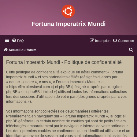
Fortuna Imperatrix Mundi
FAQ
Inscription
Connexion
R
Accueil du forum
e
Fortuna Imperatrix Mundi - Politique de confidentialité
c
h
Cette politique de confidentialité explique en détail comment « Fortuna
Imperatrix Mundi » et ses partenaires affiliés (désignés ci-après par
e
« nous », « notre », « nos », « Fortuna Imperatrix Mundi » et
r
« https://fim.pierstoval.com ») et phpBB (désigné ci-après par « logiciel
phpBB » et « phpBB Limited ») utilisent toutes les informations collectées
c
lors des sessions d’utilisation de votre part (désignées ci-après par « vos
h
informations »).
e
Vos informations sont collectées de deux manières différentes.
r
Premièrement, en naviguant sur « Fortuna Imperatrix Mundi », le logiciel
phpBB génèrera un certain nombre de cookies qui sont de petits fichiers
téléchargés temporairement par le navigateur internet de votre ordinateur.
Les deux premiers cookies ne contiennent qu’un identifiant utilisateur et un
identifiant anonyme de session qui vous sont automatiquement assignés