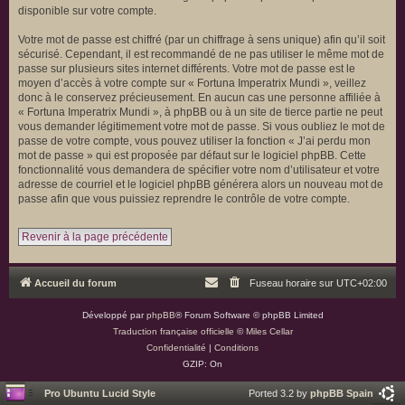
disponible sur votre compte.
Votre mot de passe est chiffré (par un chiffrage à sens unique) afin qu’il soit
sécurisé. Cependant, il est recommandé de ne pas utiliser le même mot de
passe sur plusieurs sites internet différents. Votre mot de passe est le
moyen d’accès à votre compte sur « Fortuna Imperatrix Mundi », veillez
donc à le conservez précieusement. En aucun cas une personne affiliée à
« Fortuna Imperatrix Mundi », à phpBB ou à un site de tierce partie ne peut
vous demander légitimement votre mot de passe. Si vous oubliez le mot de
passe de votre compte, vous pouvez utiliser la fonction « J’ai perdu mon
mot de passe » qui est proposée par défaut sur le logiciel phpBB. Cette
fonctionnalité vous demandera de spécifier votre nom d’utilisateur et votre
adresse de courriel et le logiciel phpBB générera alors un nouveau mot de
passe afin que vous puissiez reprendre le contrôle de votre compte.
Revenir à la page précédente
Accueil du forum
Fuseau horaire sur
UTC+02:00
Développé par
phpBB
® Forum Software © phpBB Limited
Traduction française officielle
©
Miles Cellar
Confidentialité
|
Conditions
GZIP: On
Pro Ubuntu Lucid Style
Ported 3.2 by
phpBB Spain