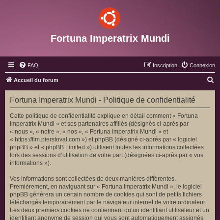
Fortuna Imperatrix Mundi
FAQ
Inscription
Connexion
R
Accueil du forum
e
Fortuna Imperatrix Mundi - Politique de confidentialité
c
h
Cette politique de confidentialité explique en détail comment « Fortuna
Imperatrix Mundi » et ses partenaires affiliés (désignés ci-après par
e
« nous », « notre », « nos », « Fortuna Imperatrix Mundi » et
r
« https://fim.pierstoval.com ») et phpBB (désigné ci-après par « logiciel
phpBB » et « phpBB Limited ») utilisent toutes les informations collectées
c
lors des sessions d’utilisation de votre part (désignées ci-après par « vos
h
informations »).
e
Vos informations sont collectées de deux manières différentes.
r
Premièrement, en naviguant sur « Fortuna Imperatrix Mundi », le logiciel
phpBB génèrera un certain nombre de cookies qui sont de petits fichiers
téléchargés temporairement par le navigateur internet de votre ordinateur.
Les deux premiers cookies ne contiennent qu’un identifiant utilisateur et un
identifiant anonyme de session qui vous sont automatiquement assignés