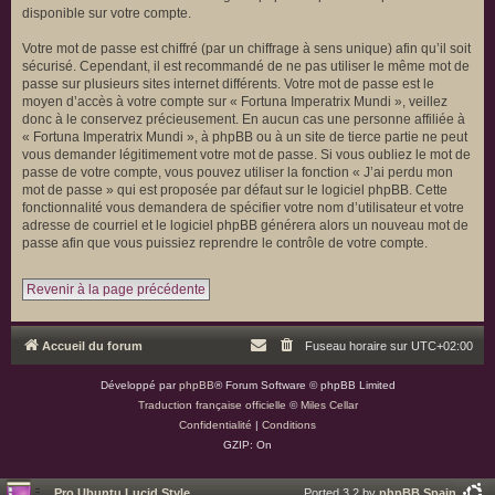
disponible sur votre compte.
Votre mot de passe est chiffré (par un chiffrage à sens unique) afin qu’il soit
sécurisé. Cependant, il est recommandé de ne pas utiliser le même mot de
passe sur plusieurs sites internet différents. Votre mot de passe est le
moyen d’accès à votre compte sur « Fortuna Imperatrix Mundi », veillez
donc à le conservez précieusement. En aucun cas une personne affiliée à
« Fortuna Imperatrix Mundi », à phpBB ou à un site de tierce partie ne peut
vous demander légitimement votre mot de passe. Si vous oubliez le mot de
passe de votre compte, vous pouvez utiliser la fonction « J’ai perdu mon
mot de passe » qui est proposée par défaut sur le logiciel phpBB. Cette
fonctionnalité vous demandera de spécifier votre nom d’utilisateur et votre
adresse de courriel et le logiciel phpBB générera alors un nouveau mot de
passe afin que vous puissiez reprendre le contrôle de votre compte.
Revenir à la page précédente
Accueil du forum
Fuseau horaire sur
UTC+02:00
Développé par
phpBB
® Forum Software © phpBB Limited
Traduction française officielle
©
Miles Cellar
Confidentialité
|
Conditions
GZIP: On
Pro Ubuntu Lucid Style
Ported 3.2 by
phpBB Spain