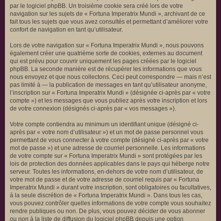
par le logiciel phpBB. Un troisième cookie sera créé lors de votre
navigation sur les sujets de « Fortuna Imperatrix Mundi », archivant de ce
fait tous les sujets que vous avez consultés et permettant d’améliorer votre
confort de navigation en tant qu’utilisateur.
Lors de votre navigation sur « Fortuna Imperatrix Mundi », nous pouvons
également créer une quatrième sorte de cookies, externes au document
qui est prévu pour couvrir uniquement les pages créées par le logiciel
phpBB. La seconde manière est de récupérer les informations que vous
nous envoyez et que nous collectons. Ceci peut correspondre — mais n’est
pas limité à — la publication de messages en tant qu’utilisateur anonyme,
l’inscription sur « Fortuna Imperatrix Mundi » (désignée ci-après par « votre
compte ») et les messages que vous publiez après votre inscription et lors
de votre connexion (désignés ci-après par « vos messages »).
Votre compte contiendra au minimum un identifiant unique (désigné ci-
après par « votre nom d’utilisateur ») et un mot de passe personnel vous
permettant de vous connecter à votre compte (désigné ci-après par « votre
mot de passe ») et une adresse de courriel personnelle. Les informations
de votre compte sur « Fortuna Imperatrix Mundi » sont protégées par les
lois de protection des données applicables dans le pays qui héberge notre
serveur. Toutes les informations, en-dehors de votre nom d’utilisateur, de
votre mot de passe et de votre adresse de courriel requis par « Fortuna
Imperatrix Mundi » durant votre inscription, sont obligatoires ou facultatives,
à la seule discrétion de « Fortuna Imperatrix Mundi ». Dans tous les cas,
vous pouvez contrôler quelles informations de votre compte vous souhaitez
rendre publiques ou non. De plus, vous pouvez décider de vous abonner
ou non à la liste de diffusion du logiciel phpBB depuis une option