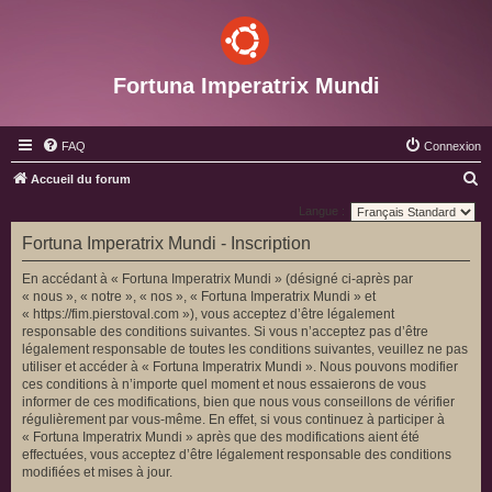
Fortuna Imperatrix Mundi
FAQ
Connexion
R
Accueil du forum
e
Langue :
c
Fortuna Imperatrix Mundi - Inscription
h
En accédant à « Fortuna Imperatrix Mundi » (désigné ci-après par
e
« nous », « notre », « nos », « Fortuna Imperatrix Mundi » et
r
« https://fim.pierstoval.com »), vous acceptez d’être légalement
responsable des conditions suivantes. Si vous n’acceptez pas d’être
c
légalement responsable de toutes les conditions suivantes, veuillez ne pas
h
utiliser et accéder à « Fortuna Imperatrix Mundi ». Nous pouvons modifier
ces conditions à n’importe quel moment et nous essaierons de vous
e
informer de ces modifications, bien que nous vous conseillons de vérifier
r
régulièrement par vous-même. En effet, si vous continuez à participer à
« Fortuna Imperatrix Mundi » après que des modifications aient été
effectuées, vous acceptez d’être légalement responsable des conditions
modifiées et mises à jour.