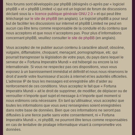
Nos forums sont développés par phpBB (désignés ci-après par « logiciel
phpBB » et « phpBB Limited ») qui est un logiciel de forum de discussions
déclaré sous la «
licence publique générale GNU 2.0
» et qui peut être
téléchargé sur
le site de phpBB
(en anglais). Le logiciel phpBB a pour seul
but de faciliter les discussions sur internet et phpBB Limited ne peut en
aucun cas être tenu comme responsable de la conduite et du contenu que
nous acceptons et que nous n’acceptons pas. Pour plus d’informations
concernant phpBB, veuillez consulter
le site de phpBB
(en anglais).
Vous acceptez de ne publier aucun contenu à caractère abusif, obscène,
vulgaire, diffamatoire, choquant, menaçant, pornographique, etc. qui
pourrait transgresser la législation de votre pays, du pays dans lequel le
serveur de « Fortuna Imperatrix Mundi » est hébergé ou encore la loi
internationale. Si vous ne respectez pas ces dispositions, vous vous
exposez à un bannissement immédiat et définitif et nous nous réservons le
droit d’avertir votre fournisseur d’accès à internet et les autorités officielles.
L’adresse IP de tous les messages est enregistrée afin d’aider au
renforcement de ces conditions. Vous acceptez le fait que « Fortuna
Imperatrix Mundi » ait le droit de supprimer, de modifier, de déplacer ou de
verrouiller n’importe quel sujet et message à n’importe quel moment si
nous estimons cela nécessaire. En tant qu’utilisateur, vous acceptez que
toutes les informations que vous avez renseignées soient enregistrées
dans notre base de données. Bien que ces informations ne seront pas
diffusées à une tierce partie sans votre consentement, ni « Fortuna
Imperatrix Mundi », ni phpBB, ne pourront être tenus comme responsables
en cas de tentative de piratage informatique visant à compromettre vos
données.