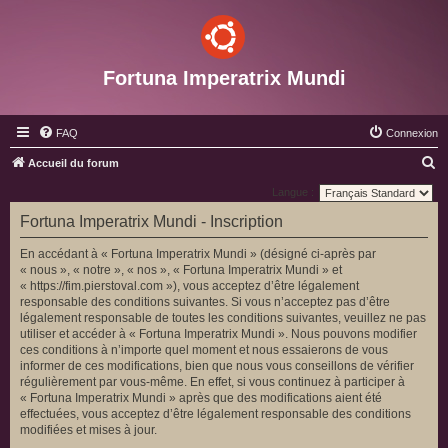
Fortuna Imperatrix Mundi
FAQ
Connexion
R
Accueil du forum
e
Langue :
c
Fortuna Imperatrix Mundi - Inscription
h
En accédant à « Fortuna Imperatrix Mundi » (désigné ci-après par
e
« nous », « notre », « nos », « Fortuna Imperatrix Mundi » et
r
« https://fim.pierstoval.com »), vous acceptez d’être légalement
responsable des conditions suivantes. Si vous n’acceptez pas d’être
c
légalement responsable de toutes les conditions suivantes, veuillez ne pas
h
utiliser et accéder à « Fortuna Imperatrix Mundi ». Nous pouvons modifier
ces conditions à n’importe quel moment et nous essaierons de vous
e
informer de ces modifications, bien que nous vous conseillons de vérifier
r
régulièrement par vous-même. En effet, si vous continuez à participer à
« Fortuna Imperatrix Mundi » après que des modifications aient été
effectuées, vous acceptez d’être légalement responsable des conditions
modifiées et mises à jour.