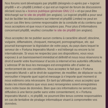
Nos forums sont développés par phpBB (désignés ci-après par « logiciel
phpBB » et « phpBB Limited ») qui est un logiciel de forum de discussions
déclaré sous la «
licence publique générale GNU 2.0
» et qui peut être
téléchargé sur
le site de phpBB
(en anglais). Le logiciel phpBB a pour seul
but de faciliter les discussions sur internet et phpBB Limited ne peut en
aucun cas être tenu comme responsable de la conduite et du contenu que
nous acceptons et que nous n’acceptons pas. Pour plus d’informations
concernant phpBB, veuillez consulter
le site de phpBB
(en anglais).
Vous acceptez de ne publier aucun contenu à caractère abusif, obscène,
vulgaire, diffamatoire, choquant, menaçant, pornographique, etc. qui
pourrait transgresser la législation de votre pays, du pays dans lequel le
serveur de « Fortuna Imperatrix Mundi » est hébergé ou encore la loi
internationale. Si vous ne respectez pas ces dispositions, vous vous
exposez à un bannissement immédiat et définitif et nous nous réservons le
droit d’avertir votre fournisseur d’accès à internet et les autorités officielles.
L’adresse IP de tous les messages est enregistrée afin d’aider au
renforcement de ces conditions. Vous acceptez le fait que « Fortuna
Imperatrix Mundi » ait le droit de supprimer, de modifier, de déplacer ou de
verrouiller n’importe quel sujet et message à n’importe quel moment si
nous estimons cela nécessaire. En tant qu’utilisateur, vous acceptez que
toutes les informations que vous avez renseignées soient enregistrées
dans notre base de données. Bien que ces informations ne seront pas
diffusées à une tierce partie sans votre consentement, ni « Fortuna
Imperatrix Mundi », ni phpBB, ne pourront être tenus comme responsables
en cas de tentative de piratage informatique visant à compromettre vos
données.