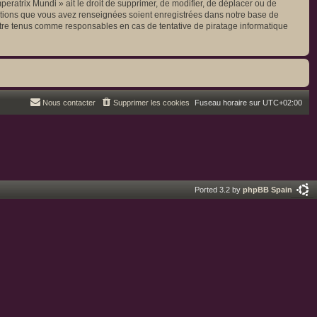
mperatrix Mundi » ait le droit de supprimer, de modifier, de déplacer ou de
rmations que vous avez renseignées soient enregistrées dans notre base de
être tenus comme responsables en cas de tentative de piratage informatique
Nous contacter
Supprimer les cookies
Fuseau horaire sur
UTC+02:00
Ported 3.2 by
phpBB Spain