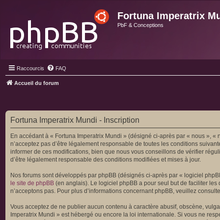
Fortuna Imperatrix M
PbF & Conceptions
Raccourcis
FAQ
Accueil du forum
Fortuna Imperatrix Mundi - Inscription
En accédant à « Fortuna Imperatrix Mundi » (désigné ci-après par « nous », « no
n’acceptez pas d’être légalement responsable de toutes les conditions suivant
informer de ces modifications, bien que nous vous conseillons de vérifier régu
d’être légalement responsable des conditions modifiées et mises à jour.
Nos forums sont développés par phpBB (désignés ci-après par « logiciel phpBB 
le site de phpBB
(en anglais). Le logiciel phpBB a pour seul but de faciliter 
n’acceptons pas. Pour plus d’informations concernant phpBB, veuillez consult
Vous acceptez de ne publier aucun contenu à caractère abusif, obscène, vulgair
Imperatrix Mundi » est hébergé ou encore la loi internationale. Si vous ne resp