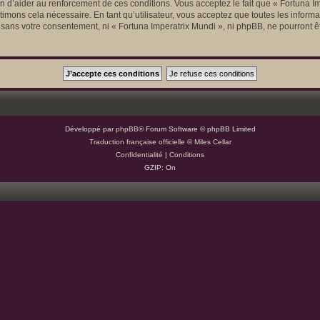
afin d’aider au renforcement de ces conditions. Vous acceptez le fait que « Fortuna I
timons cela nécessaire. En tant qu’utilisateur, vous acceptez que toutes les info
e sans votre consentement, ni « Fortuna Imperatrix Mundi », ni phpBB, ne pourront 
Développé par
phpBB
® Forum Software © phpBB Limited
Traduction française officielle
©
Miles Cellar
Confidentialité
|
Conditions
GZIP: On