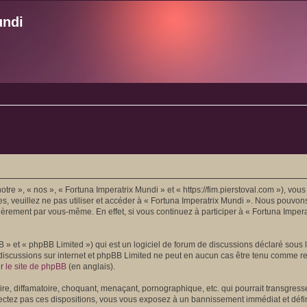
undi
tre », « nos », « Fortuna Imperatrix Mundi » et « https://fim.pierstoval.com »), vo
es, veuillez ne pas utiliser et accéder à « Fortuna Imperatrix Mundi ». Nous pouvo
lièrement par vous-même. En effet, si vous continuez à participer à « Fortuna Imper
» et « phpBB Limited ») qui est un logiciel de forum de discussions déclaré sous 
les discussions sur internet et phpBB Limited ne peut en aucun cas être tenu comme
er
le site de phpBB
(en anglais).
e, diffamatoire, choquant, menaçant, pornographique, etc. qui pourrait transgresser
ectez pas ces dispositions, vous vous exposez à un bannissement immédiat et définiti