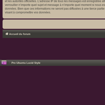
et les autorités officielles. L’adresse IP de tous les messages est enregistrée 
verrouiller n’importe quel sujet et message à n’importe quel moment si nous es
données. Bien que ces informations ne seront pas diffusées à une tierce parti
visant à compromettre vos données.
Accueil du forum
Pro Ubuntu Lucid Style