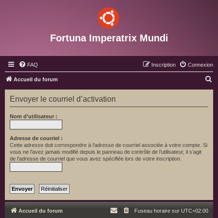
Fortuna Imperatrix Mundi
FAQ
Inscription
Connexion
R
Accueil du forum
e
Envoyer le courriel d’activation
c
h
Nom d’utilisateur :
e
r
Adresse de courriel :
Cette adresse doit correspondre à l’adresse de courriel associée à votre compte. Si
c
vous ne l’avez jamais modifié depuis le panneau de contrôle de l’utilisateur, il s’agit
de l’adresse de courriel que vous avez spécifiée lors de votre inscription.
h
e
r
Accueil du forum
Fuseau horaire sur
UTC+02:00