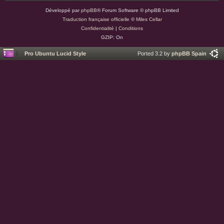
Développé par
phpBB
® Forum Software © phpBB Limited
Traduction française officielle
©
Miles Cellar
Confidentialité
|
Conditions
GZIP: On
Pro Ubuntu Lucid Style
Ported 3.2 by
phpBB Spain