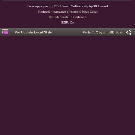
Développé par
phpBB
® Forum Software © phpBB Limited
Traduction française officielle
©
Miles Cellar
Confidentialité
|
Conditions
GZIP: On
Pro Ubuntu Lucid Style
Ported 3.2 by
phpBB Spain