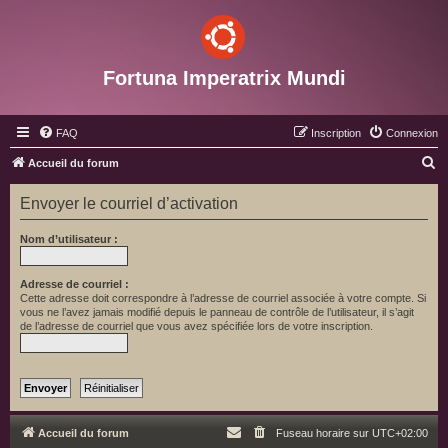
Fortuna Imperatrix Mundi
FAQ
Inscription
Connexion
R
Accueil du forum
e
Envoyer le courriel d’activation
c
h
Nom d’utilisateur :
e
r
Adresse de courriel :
Cette adresse doit correspondre à l’adresse de courriel associée à votre compte. Si
c
vous ne l’avez jamais modifié depuis le panneau de contrôle de l’utilisateur, il s’agit
de l’adresse de courriel que vous avez spécifiée lors de votre inscription.
h
e
r
Accueil du forum
Fuseau horaire sur
UTC+02:00