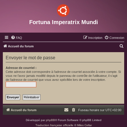
Fortuna Imperatrix Mundi
FAQ
Inscription
Connexion
R
Accueil du forum
e
Envoyer le mot de passe
c
h
Adresse de courriel :
Cette adresse doit correspondre à l’adresse de courriel associée à votre compte. Si
e
vous ne l’avez jamais modifié depuis le panneau de contrôle de l’utilisateur, il s’agit
de l’adresse de courriel que vous avez spécifiée lors de votre inscription.
r
c
h
e
r
Accueil du forum
Fuseau horaire sur
UTC+02:00
Développé par
phpBB
® Forum Software © phpBB Limited
Traduction française officielle
©
Miles Cellar