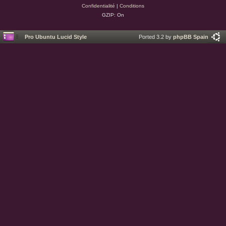
Confidentialité
|
Conditions
GZIP: On
Pro Ubuntu Lucid Style
Ported 3.2 by
phpBB Spain