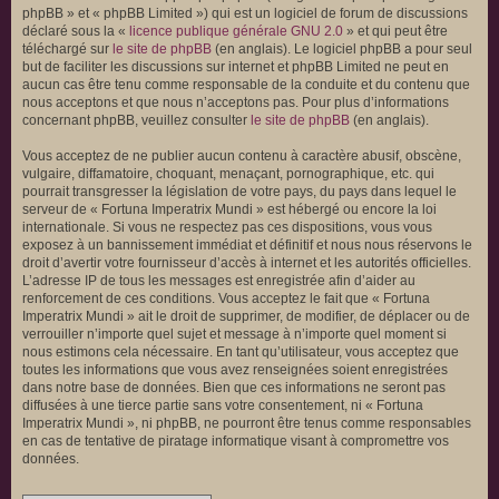
phpBB » et « phpBB Limited ») qui est un logiciel de forum de discussions
déclaré sous la «
licence publique générale GNU 2.0
» et qui peut être
téléchargé sur
le site de phpBB
(en anglais). Le logiciel phpBB a pour seul
but de faciliter les discussions sur internet et phpBB Limited ne peut en
aucun cas être tenu comme responsable de la conduite et du contenu que
nous acceptons et que nous n’acceptons pas. Pour plus d’informations
concernant phpBB, veuillez consulter
le site de phpBB
(en anglais).
Vous acceptez de ne publier aucun contenu à caractère abusif, obscène,
vulgaire, diffamatoire, choquant, menaçant, pornographique, etc. qui
pourrait transgresser la législation de votre pays, du pays dans lequel le
serveur de « Fortuna Imperatrix Mundi » est hébergé ou encore la loi
internationale. Si vous ne respectez pas ces dispositions, vous vous
exposez à un bannissement immédiat et définitif et nous nous réservons le
droit d’avertir votre fournisseur d’accès à internet et les autorités officielles.
L’adresse IP de tous les messages est enregistrée afin d’aider au
renforcement de ces conditions. Vous acceptez le fait que « Fortuna
Imperatrix Mundi » ait le droit de supprimer, de modifier, de déplacer ou de
verrouiller n’importe quel sujet et message à n’importe quel moment si
nous estimons cela nécessaire. En tant qu’utilisateur, vous acceptez que
toutes les informations que vous avez renseignées soient enregistrées
dans notre base de données. Bien que ces informations ne seront pas
diffusées à une tierce partie sans votre consentement, ni « Fortuna
Imperatrix Mundi », ni phpBB, ne pourront être tenus comme responsables
en cas de tentative de piratage informatique visant à compromettre vos
données.