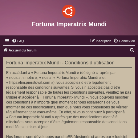
Fortuna Imperatrix Mundi
FAQ
Inscription
Connexion
R
Accueil du forum
e
Fortuna Imperatrix Mundi - Conditions d’utilisation
c
h
En accédant à « Fortuna Imperatrix Mundi » (désigné ci-après par
« nous », « notre », « nos », « Fortuna Imperatrix Mundi » et
e
« https://fim.pierstoval.com »), vous acceptez d’être légalement
r
responsable des conditions suivantes. Si vous n’acceptez pas d’être
légalement responsable de toutes les conditions suivantes, veuillez ne pas
c
utiliser et accéder à « Fortuna Imperatrix Mundi ». Nous pouvons modifier
h
ces conditions à n’importe quel moment et nous essaierons de vous
informer de ces modifications, bien que nous vous conseillons de vérifier
e
régulièrement par vous-même. En effet, si vous continuez à participer à
r
« Fortuna Imperatrix Mundi » après que des modifications aient été
effectuées, vous acceptez d’être légalement responsable des conditions
modifiées et mises à jour.
Nos forums sont développés par phpBB (désignés ci-après par « logiciel