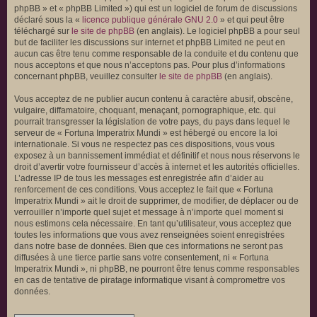
phpBB » et « phpBB Limited ») qui est un logiciel de forum de discussions
déclaré sous la «
licence publique générale GNU 2.0
» et qui peut être
téléchargé sur
le site de phpBB
(en anglais). Le logiciel phpBB a pour seul
but de faciliter les discussions sur internet et phpBB Limited ne peut en
aucun cas être tenu comme responsable de la conduite et du contenu que
nous acceptons et que nous n’acceptons pas. Pour plus d’informations
concernant phpBB, veuillez consulter
le site de phpBB
(en anglais).
Vous acceptez de ne publier aucun contenu à caractère abusif, obscène,
vulgaire, diffamatoire, choquant, menaçant, pornographique, etc. qui
pourrait transgresser la législation de votre pays, du pays dans lequel le
serveur de « Fortuna Imperatrix Mundi » est hébergé ou encore la loi
internationale. Si vous ne respectez pas ces dispositions, vous vous
exposez à un bannissement immédiat et définitif et nous nous réservons le
droit d’avertir votre fournisseur d’accès à internet et les autorités officielles.
L’adresse IP de tous les messages est enregistrée afin d’aider au
renforcement de ces conditions. Vous acceptez le fait que « Fortuna
Imperatrix Mundi » ait le droit de supprimer, de modifier, de déplacer ou de
verrouiller n’importe quel sujet et message à n’importe quel moment si
nous estimons cela nécessaire. En tant qu’utilisateur, vous acceptez que
toutes les informations que vous avez renseignées soient enregistrées
dans notre base de données. Bien que ces informations ne seront pas
diffusées à une tierce partie sans votre consentement, ni « Fortuna
Imperatrix Mundi », ni phpBB, ne pourront être tenus comme responsables
en cas de tentative de piratage informatique visant à compromettre vos
données.