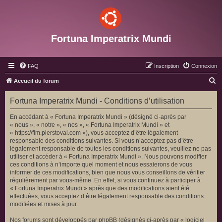
Fortuna Imperatrix Mundi
FAQ
Inscription
Connexion
R
Accueil du forum
e
Fortuna Imperatrix Mundi - Conditions d’utilisation
c
h
En accédant à « Fortuna Imperatrix Mundi » (désigné ci-après par
« nous », « notre », « nos », « Fortuna Imperatrix Mundi » et
e
« https://fim.pierstoval.com »), vous acceptez d’être légalement
r
responsable des conditions suivantes. Si vous n’acceptez pas d’être
légalement responsable de toutes les conditions suivantes, veuillez ne pas
c
utiliser et accéder à « Fortuna Imperatrix Mundi ». Nous pouvons modifier
h
ces conditions à n’importe quel moment et nous essaierons de vous
informer de ces modifications, bien que nous vous conseillons de vérifier
e
régulièrement par vous-même. En effet, si vous continuez à participer à
r
« Fortuna Imperatrix Mundi » après que des modifications aient été
effectuées, vous acceptez d’être légalement responsable des conditions
modifiées et mises à jour.
Nos forums sont développés par phpBB (désignés ci-après par « logiciel