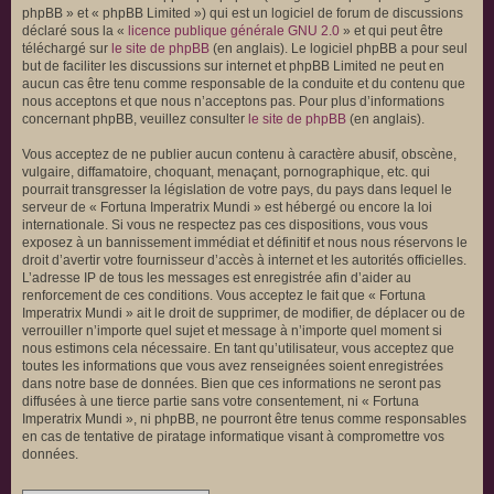
phpBB » et « phpBB Limited ») qui est un logiciel de forum de discussions
déclaré sous la «
licence publique générale GNU 2.0
» et qui peut être
téléchargé sur
le site de phpBB
(en anglais). Le logiciel phpBB a pour seul
but de faciliter les discussions sur internet et phpBB Limited ne peut en
aucun cas être tenu comme responsable de la conduite et du contenu que
nous acceptons et que nous n’acceptons pas. Pour plus d’informations
concernant phpBB, veuillez consulter
le site de phpBB
(en anglais).
Vous acceptez de ne publier aucun contenu à caractère abusif, obscène,
vulgaire, diffamatoire, choquant, menaçant, pornographique, etc. qui
pourrait transgresser la législation de votre pays, du pays dans lequel le
serveur de « Fortuna Imperatrix Mundi » est hébergé ou encore la loi
internationale. Si vous ne respectez pas ces dispositions, vous vous
exposez à un bannissement immédiat et définitif et nous nous réservons le
droit d’avertir votre fournisseur d’accès à internet et les autorités officielles.
L’adresse IP de tous les messages est enregistrée afin d’aider au
renforcement de ces conditions. Vous acceptez le fait que « Fortuna
Imperatrix Mundi » ait le droit de supprimer, de modifier, de déplacer ou de
verrouiller n’importe quel sujet et message à n’importe quel moment si
nous estimons cela nécessaire. En tant qu’utilisateur, vous acceptez que
toutes les informations que vous avez renseignées soient enregistrées
dans notre base de données. Bien que ces informations ne seront pas
diffusées à une tierce partie sans votre consentement, ni « Fortuna
Imperatrix Mundi », ni phpBB, ne pourront être tenus comme responsables
en cas de tentative de piratage informatique visant à compromettre vos
données.