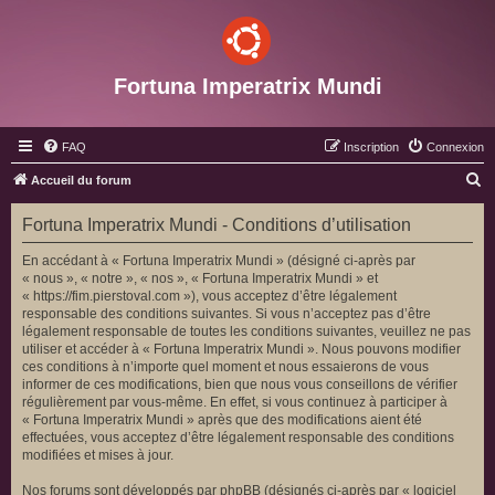
Fortuna Imperatrix Mundi
FAQ
Inscription
Connexion
R
Accueil du forum
e
Fortuna Imperatrix Mundi - Conditions d’utilisation
c
h
En accédant à « Fortuna Imperatrix Mundi » (désigné ci-après par
« nous », « notre », « nos », « Fortuna Imperatrix Mundi » et
e
« https://fim.pierstoval.com »), vous acceptez d’être légalement
r
responsable des conditions suivantes. Si vous n’acceptez pas d’être
légalement responsable de toutes les conditions suivantes, veuillez ne pas
c
utiliser et accéder à « Fortuna Imperatrix Mundi ». Nous pouvons modifier
h
ces conditions à n’importe quel moment et nous essaierons de vous
informer de ces modifications, bien que nous vous conseillons de vérifier
e
régulièrement par vous-même. En effet, si vous continuez à participer à
r
« Fortuna Imperatrix Mundi » après que des modifications aient été
effectuées, vous acceptez d’être légalement responsable des conditions
modifiées et mises à jour.
Nos forums sont développés par phpBB (désignés ci-après par « logiciel