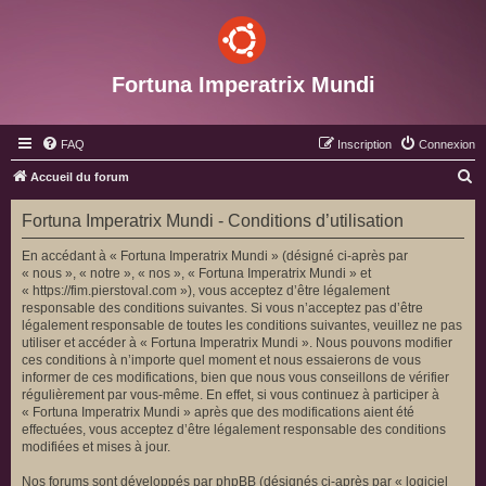
Fortuna Imperatrix Mundi
FAQ
Inscription
Connexion
R
Accueil du forum
e
Fortuna Imperatrix Mundi - Conditions d’utilisation
c
h
En accédant à « Fortuna Imperatrix Mundi » (désigné ci-après par
« nous », « notre », « nos », « Fortuna Imperatrix Mundi » et
e
« https://fim.pierstoval.com »), vous acceptez d’être légalement
r
responsable des conditions suivantes. Si vous n’acceptez pas d’être
légalement responsable de toutes les conditions suivantes, veuillez ne pas
c
utiliser et accéder à « Fortuna Imperatrix Mundi ». Nous pouvons modifier
h
ces conditions à n’importe quel moment et nous essaierons de vous
informer de ces modifications, bien que nous vous conseillons de vérifier
e
régulièrement par vous-même. En effet, si vous continuez à participer à
r
« Fortuna Imperatrix Mundi » après que des modifications aient été
effectuées, vous acceptez d’être légalement responsable des conditions
modifiées et mises à jour.
Nos forums sont développés par phpBB (désignés ci-après par « logiciel