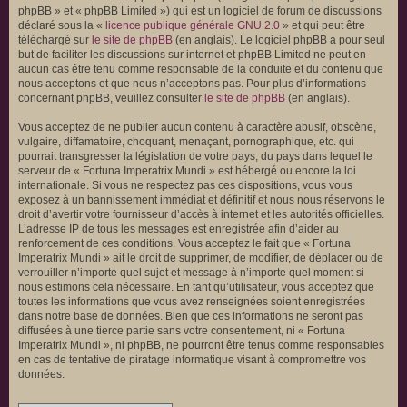
phpBB » et « phpBB Limited ») qui est un logiciel de forum de discussions
déclaré sous la «
licence publique générale GNU 2.0
» et qui peut être
téléchargé sur
le site de phpBB
(en anglais). Le logiciel phpBB a pour seul
but de faciliter les discussions sur internet et phpBB Limited ne peut en
aucun cas être tenu comme responsable de la conduite et du contenu que
nous acceptons et que nous n’acceptons pas. Pour plus d’informations
concernant phpBB, veuillez consulter
le site de phpBB
(en anglais).
Vous acceptez de ne publier aucun contenu à caractère abusif, obscène,
vulgaire, diffamatoire, choquant, menaçant, pornographique, etc. qui
pourrait transgresser la législation de votre pays, du pays dans lequel le
serveur de « Fortuna Imperatrix Mundi » est hébergé ou encore la loi
internationale. Si vous ne respectez pas ces dispositions, vous vous
exposez à un bannissement immédiat et définitif et nous nous réservons le
droit d’avertir votre fournisseur d’accès à internet et les autorités officielles.
L’adresse IP de tous les messages est enregistrée afin d’aider au
renforcement de ces conditions. Vous acceptez le fait que « Fortuna
Imperatrix Mundi » ait le droit de supprimer, de modifier, de déplacer ou de
verrouiller n’importe quel sujet et message à n’importe quel moment si
nous estimons cela nécessaire. En tant qu’utilisateur, vous acceptez que
toutes les informations que vous avez renseignées soient enregistrées
dans notre base de données. Bien que ces informations ne seront pas
diffusées à une tierce partie sans votre consentement, ni « Fortuna
Imperatrix Mundi », ni phpBB, ne pourront être tenus comme responsables
en cas de tentative de piratage informatique visant à compromettre vos
données.