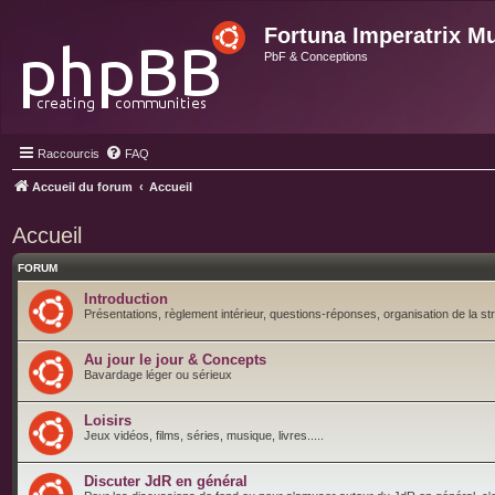
Fortuna Imperatrix M
PbF & Conceptions
Raccourcis
FAQ
Accueil du forum
Accueil
Accueil
FORUM
Introduction
Présentations, règlement intérieur, questions-réponses, organisation de la st
Au jour le jour & Concepts
Bavardage léger ou sérieux
Loisirs
Jeux vidéos, films, séries, musique, livres.....
Discuter JdR en général