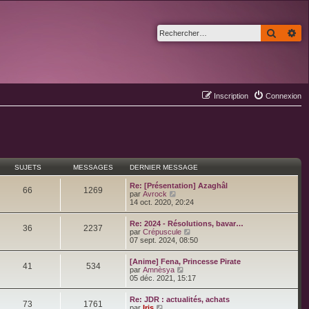
Recher
Re
Inscription
Connexion
SUJETS
MESSAGES
DERNIER MESSAGE
Re: [Présentation] Azaghâl
66
1269
C
par
Avrock
o
14 oct. 2020, 20:24
n
s
Re: 2024 - Résolutions, bavar…
u
36
2237
C
par
Crépuscule
l
o
07 sept. 2024, 08:50
t
n
e
s
r
[Anime] Fena, Princesse Pirate
u
41
534
l
C
par
Amnèsya
l
e
o
05 déc. 2021, 15:17
t
d
n
e
e
s
r
Re: JDR : actualités, achats
r
u
73
1761
l
C
par
Iris