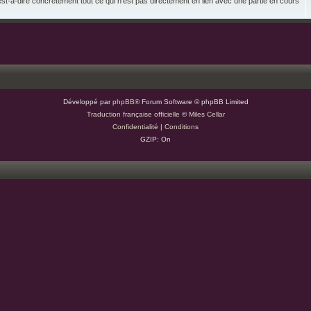
st-à-dire concrètement tout ce qui n'est pas directement en lien avec une partie en cours
Développé par
phpBB
® Forum Software © phpBB Limited
Traduction française officielle
©
Miles Cellar
Confidentialité
|
Conditions
GZIP: On