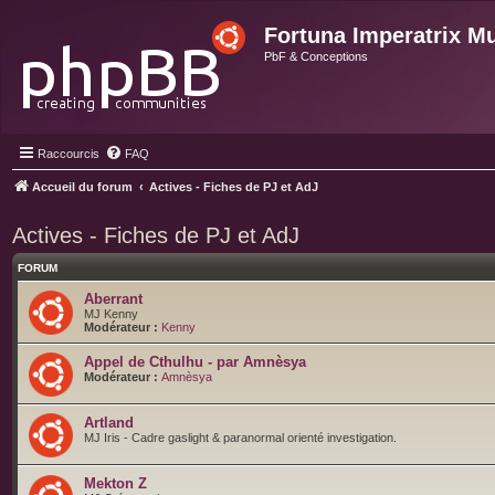
Fortuna Imperatrix M
PbF & Conceptions
Raccourcis
FAQ
Accueil du forum
Actives - Fiches de PJ et AdJ
Actives - Fiches de PJ et AdJ
FORUM
Aberrant
MJ Kenny
Modérateur :
Kenny
Appel de Cthulhu - par Amnèsya
Modérateur :
Amnèsya
Artland
MJ Iris - Cadre gaslight & paranormal orienté investigation.
Mekton Z