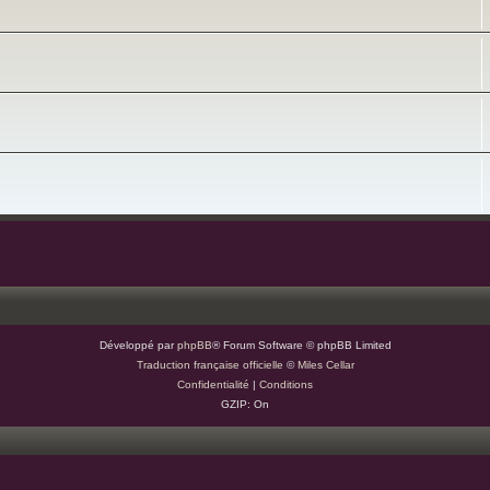
Développé par
phpBB
® Forum Software © phpBB Limited
Traduction française officielle
©
Miles Cellar
Confidentialité
|
Conditions
GZIP: On