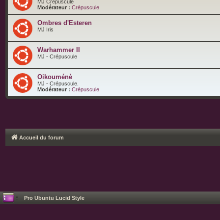
MJ Crépuscule
Modérateur :
Crépuscule
Ombres d'Esteren
MJ Iris
Warhammer II
MJ - Crépuscule
Oikouménè
MJ - Crépuscule.
Modérateur :
Crépuscule
Accueil du forum
Pro Ubuntu Lucid Style