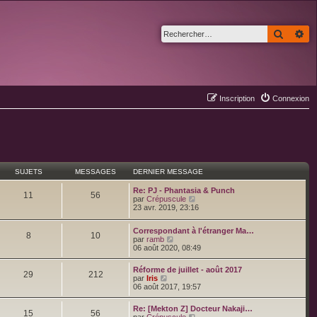
Recher
Re
Inscription
Connexion
SUJETS
MESSAGES
DERNIER MESSAGE
Re: PJ - Phantasia & Punch
11
56
C
par
Crépuscule
o
23 avr. 2019, 23:16
n
s
Correspondant à l'étranger Ma…
u
8
10
C
par
ramb
l
o
06 août 2020, 08:49
t
n
e
s
r
Réforme de juillet - août 2017
u
29
212
l
C
par
Iris
l
e
o
06 août 2017, 19:57
t
d
n
e
e
s
r
Re: [Mekton Z] Docteur Nakaji…
r
u
15
56
l
C