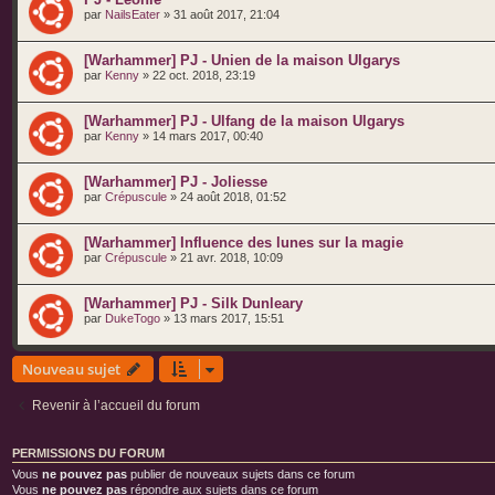
par
NailsEater
» 31 août 2017, 21:04
[Warhammer] PJ - Unien de la maison Ulgarys
par
Kenny
» 22 oct. 2018, 23:19
[Warhammer] PJ - Ulfang de la maison Ulgarys
par
Kenny
» 14 mars 2017, 00:40
[Warhammer] PJ - Joliesse
par
Crépuscule
» 24 août 2018, 01:52
[Warhammer] Influence des lunes sur la magie
par
Crépuscule
» 21 avr. 2018, 10:09
[Warhammer] PJ - Silk Dunleary
par
DukeTogo
» 13 mars 2017, 15:51
Nouveau sujet
Revenir à l’accueil du forum
PERMISSIONS DU FORUM
Vous
ne pouvez pas
publier de nouveaux sujets dans ce forum
Vous
ne pouvez pas
répondre aux sujets dans ce forum