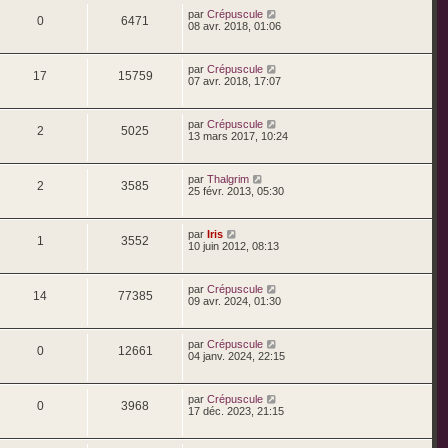
par
Crépuscule
0
6471
08 avr. 2018, 01:06
par
Crépuscule
17
15759
07 avr. 2018, 17:07
par
Crépuscule
2
5025
13 mars 2017, 10:24
par
Thalgrim
2
3585
25 févr. 2013, 05:30
par
Iris
1
3552
10 juin 2012, 08:13
par
Crépuscule
14
77385
09 avr. 2024, 01:30
par
Crépuscule
0
12661
04 janv. 2024, 22:15
par
Crépuscule
0
3968
17 déc. 2023, 21:15