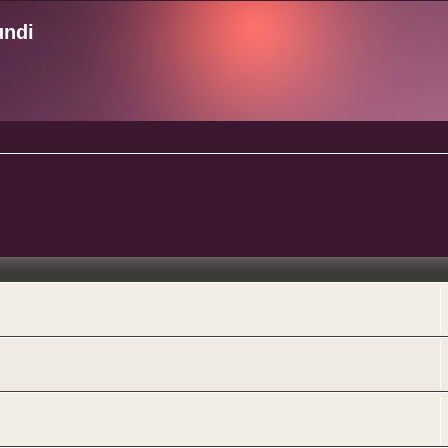
undi
ncée