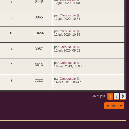
7
6448
12 juil. 2020, 11:00
par
Crépuscule
3
3865
12 juil. 2020, 10:54
par
Crépuscule
19
13656
12 juil. 2020, 10:54
par
Crépuscule
4
3957
12 juil. 2020, 09:02
par
Crépuscule
2
3613
16 nov. 2019, 03:08
par
Crépuscule
8
7232
14 oct. 2019, 08:47
1
2
S
45 sujets
Aller