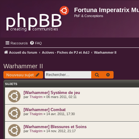
Fortuna Imperatrix M
PbF & Conceptions
Raccourcis
FAQ
Accueil du forum
Actives - Fiches de PJ et AdJ
Warhammer II
Warhammer II
Rechercher
Recherche ava
Nouveau sujet
SUJETS
[Warhammer] Système de jeu
par
Thalgrim
» 06 mars 2011, 02:11
[Warhammer] Combat
par
Thalgrim
» 14 avr. 2011, 17:30
[Warhammer] Blessures et Soins
par
Thalgrim
» 14 nov. 2012, 21:17