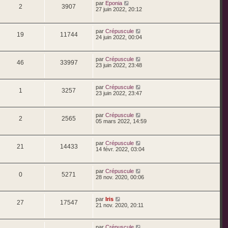
par
Eponia
2
3907
27 juin 2022, 20:12
par
Crépuscule
19
11744
24 juin 2022, 00:04
par
Crépuscule
46
33997
23 juin 2022, 23:48
par
Crépuscule
1
3257
23 juin 2022, 23:47
par
Crépuscule
2
2565
05 mars 2022, 14:59
par
Crépuscule
21
14433
14 févr. 2022, 03:04
par
Crépuscule
0
5271
28 nov. 2020, 00:06
par
Iris
27
17547
21 nov. 2020, 20:11
par
Crépuscule