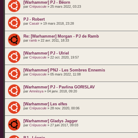
[Warhammer] PJ - Bëorn
par
Crépuscule
» 25 mars 2022, 03:23
PJ - Robert
par
Casaïr
» 19 mars 2018, 23:28
Re: [Warhammer] Morgan - PJ de Ramb
par
ramb
» 22 avr. 2011, 18:33
[Warhammer] PJ - Ulriel
par
Crépuscule
» 22 oct. 2020, 19:57
[Warhammer] PNJ - Les Sombres Ennemis
par
Crépuscule
» 05 mars 2022, 11:08
[Warhammer] PJ - Pavlina GORISLAV
par
Amnèsya
» 04 janv. 2018, 09:20
[Warhammer] Les elfes
par
Crépuscule
» 28 nov. 2020, 00:06
[Warhammer] Gladys Jagger
par
Crépuscule
» 27 juin 2017, 09:03
PJ - Léonie