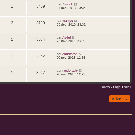
par
Avrock
1
3409
04 déc. 2013, 23:34
par
Maëlys
2
3719
03 déc. 2013, 23:32
par
Asdel
1
3034
23 nov. 2013, 23:59
par
darkbaron
1
2962
20 nov. 2013, 12:36
par
moderagio
1
3927
20 nov. 2013, 12:22
8 sujets • Page
1
sur
1
Aller