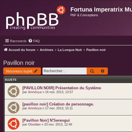
Fortuna Imperatrix M
PbF & Conceptions
Raccourcis
FAQ
Accueil du forum
Archives
La Longue Nuit
Pavillon noir
Pavillon noir
Rechercher
Recherche ava
Nouveau sujet
SUJETS
[PAVILLON NOIR] Présentation du Système
par
Amnèsya
» 16 nov. 2013, 13:57
[pavillon noir] Création de personnage.
par
Amnèsya
» 17 nov. 2013, 15:11
[Pavillon Noir] N'Serengui
par
Obsidian
» 20 nov. 2013, 12:46