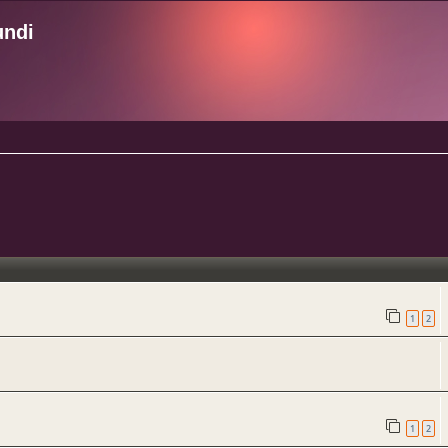
undi
ncée
1
2
1
2