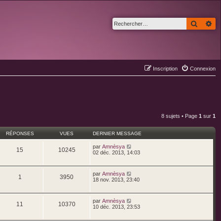
Recher
Re
Inscription
Connexion
8 sujets • Page
1
sur
1
RÉPONSES
VUES
DERNIER MESSAGE
par
Amnèsya
15
10245
02 déc. 2013, 14:03
par
Amnèsya
1
3950
18 nov. 2013, 23:40
par
Amnèsya
11
10370
10 déc. 2013, 23:53