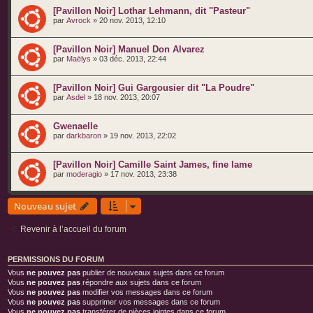
[Pavillon Noir] Lothar Lehmann, dit "Pasteur"
par
Avrock
» 20 nov. 2013, 12:10
[Pavillon Noir] Manuel Don Alvarez
par
Maëlys
» 03 déc. 2013, 22:44
[Pavillon Noir] Gui Gargousier dit "La Poudre"
par
Asdel
» 18 nov. 2013, 20:07
Gwenaelle
par
darkbaron
» 19 nov. 2013, 22:02
[Pavillon Noir] Camille Saint James, fine lame
par
moderagio
» 17 nov. 2013, 23:38
Nouveau sujet
Revenir à l’accueil du forum
PERMISSIONS DU FORUM
Vous
ne pouvez pas
publier de nouveaux sujets dans ce forum
Vous
ne pouvez pas
répondre aux sujets dans ce forum
Vous
ne pouvez pas
modifier vos messages dans ce forum
Vous
ne pouvez pas
supprimer vos messages dans ce forum
Vous
ne pouvez pas
transférer de pièces jointes dans ce forum