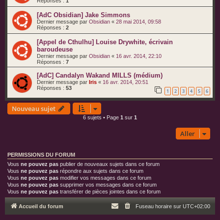
Réponses :
1
[AdC Obsidian] Jake Simmons
Dernier message par
Obsidian
«
28 mai 2014, 09:58
Réponses :
2
[Appel de Cthulhu] Louise Drywhite, écrivain
baroudeuse
Dernier message par
Obsidian
«
16 avr. 2014, 22:10
Réponses :
7
[AdC] Candalyn Wakand MILLS (médium)
Dernier message par
Iris
«
16 avr. 2014, 20:51
Réponses :
53
1
2
3
4
5
6
Nouveau sujet
6 sujets • Page
1
sur
1
Aller
PERMISSIONS DU FORUM
Vous
ne pouvez pas
publier de nouveaux sujets dans ce forum
Vous
ne pouvez pas
répondre aux sujets dans ce forum
Vous
ne pouvez pas
modifier vos messages dans ce forum
Vous
ne pouvez pas
supprimer vos messages dans ce forum
Vous
ne pouvez pas
transférer de pièces jointes dans ce forum
Accueil du forum
Fuseau horaire sur
UTC+02:00