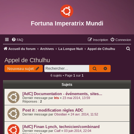
Fortuna Imperatrix Mundi
FAQ
Inscription
Connexion
R
Accueil du forum
Archives
La Longue Nuit
Appel de Cthulhu
e
Appel de Cthulhu
c
Rechercher
Recherche av
Nouveau sujet
h
6 sujets • Page
1
sur
1
e
Sujets
r
c
[AdC] Documentation - événements, sites...
Dernier message par
Iris
«
23 mai 2014, 13:59
h
Réponses :
2
e
Post it : modification règles ADC
r
Dernier message par
Obsidian
«
24 avr. 2014, 11:52
[AdC] Finan Lynch, technicien/combinard
Dernier message par
Cialf
«
03 juin 2014, 22:04