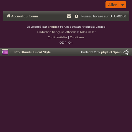
Aller
Accueil du forum
Fuseau horaire sur
UTC+02:00
Développé par
phpBB
® Forum Software © phpBB Limited
Traduction française officielle
©
Miles Cellar
Confidentialité
|
Conditions
GZIP: On
Pro Ubuntu Lucid Style
Ported 3.2 by
phpBB Spain