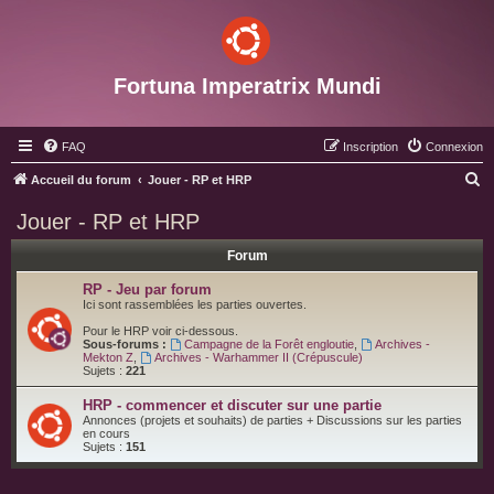
Fortuna Imperatrix Mundi
FAQ
Inscription
Connexion
R
Accueil du forum
Jouer - RP et HRP
e
Jouer - RP et HRP
c
Forum
h
e
RP - Jeu par forum
Ici sont rassemblées les parties ouvertes.
r
Pour le HRP voir ci-dessous.
c
Sous-forums :
Campagne de la Forêt engloutie
,
Archives -
Mekton Z
,
Archives - Warhammer II (Crépuscule)
h
Sujets :
221
e
HRP - commencer et discuter sur une partie
r
Annonces (projets et souhaits) de parties + Discussions sur les parties
en cours
Sujets :
151