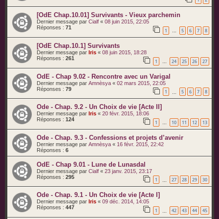
[OdE Chap.10.01] Survivants - Vieux parchemin
Dernier message par
Cialf
«
08 juin 2015, 22:05
Réponses :
71
1
5
6
7
8
…
[OdE Chap.10.1] Survivants
Dernier message par
Iris
«
08 juin 2015, 18:28
Réponses :
261
1
24
25
26
27
…
OdE - Chap 9.02 - Rencontre avec un Varigal
Dernier message par
Amnèsya
«
02 mars 2015, 22:05
Réponses :
79
1
5
6
7
8
…
Ode - Chap. 9.2 - Un Choix de vie [Acte II]
Dernier message par
Iris
«
20 févr. 2015, 18:06
Réponses :
124
1
10
11
12
13
…
Ode - Chap. 9.3 - Confessions et projets d’avenir
Dernier message par
Amnèsya
«
16 févr. 2015, 22:42
Réponses :
6
OdE - Chap 9.01 - Lune de Lunasdal
Dernier message par
Cialf
«
23 janv. 2015, 23:17
Réponses :
295
1
27
28
29
30
…
Ode - Chap. 9.1 - Un Choix de vie [Acte I]
Dernier message par
Iris
«
09 déc. 2014, 14:05
Réponses :
447
1
42
43
44
45
…