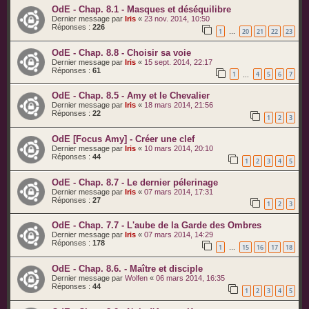
OdE - Chap. 8.1 - Masques et déséquilibre
Dernier message par
Iris
«
23 nov. 2014, 10:50
Réponses :
226
1
20
21
22
23
…
OdE - Chap. 8.8 - Choisir sa voie
Dernier message par
Iris
«
15 sept. 2014, 22:17
Réponses :
61
1
4
5
6
7
…
OdE - Chap. 8.5 - Amy et le Chevalier
Dernier message par
Iris
«
18 mars 2014, 21:56
Réponses :
22
1
2
3
OdE [Focus Amy] - Créer une clef
Dernier message par
Iris
«
10 mars 2014, 20:10
Réponses :
44
1
2
3
4
5
OdE - Chap. 8.7 - Le dernier pélerinage
Dernier message par
Iris
«
07 mars 2014, 17:31
Réponses :
27
1
2
3
OdE - Chap. 7.7 - L'aube de la Garde des Ombres
Dernier message par
Iris
«
07 mars 2014, 14:29
Réponses :
178
1
15
16
17
18
…
OdE - Chap. 8.6. - Maître et disciple
Dernier message par
Wolfen
«
06 mars 2014, 16:35
Réponses :
44
1
2
3
4
5