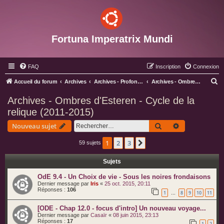
Fortuna Imperatrix Mundi
FAQ
Inscription
Connexion
R
Accueil du forum
Archives
Archives - Profondeurs
Archives - Ombres d'Esteren - Cycle de la relique (2011-2015)
e
Archives - Ombres d'Esteren - Cycle de la
c
relique (2011-2015)
h
Rechercher
Recherche av
Nouveau sujet
e
r
1
2
3
Suivant
59 sujets
c
Sujets
h
OdE 9.4 - Un Choix de vie - Sous les noires frondaisons
e
Dernier message par
Iris
«
25 oct. 2015, 20:11
r
Réponses :
106
1
8
9
10
11
…
[ODE - Chap 12.0 - focus d'intro] Un nouveau voyage...
Dernier message par
Casaïr
«
08 juin 2015, 23:13
Réponses :
17
1
2