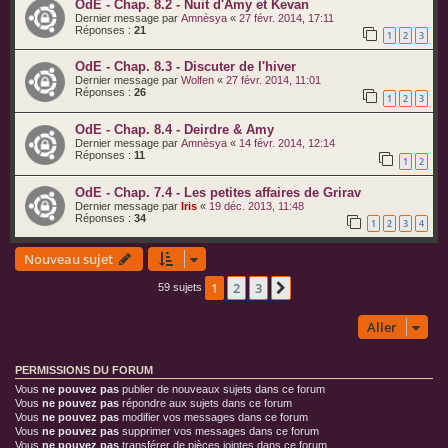
OdE - Chap. 8.2 - Nuit d'Amy et Kevan
Dernier message par
Amnèsya
«
27 févr. 2014, 17:11
Réponses :
21
1
2
3
OdE - Chap. 8.3 - Discuter de l'hiver
Dernier message par
Wolfen
«
27 févr. 2014, 11:01
Réponses :
26
1
2
3
OdE - Chap. 8.4 - Deirdre & Amy
Dernier message par
Amnèsya
«
14 févr. 2014, 12:14
Réponses :
11
1
2
OdE - Chap. 7.4 - Les petites affaires de Grirav
Dernier message par
Iris
«
19 déc. 2013, 11:48
Réponses :
34
1
2
3
4
Nouveau sujet
1
2
3
Suivant
59 sujets
Aller
PERMISSIONS DU FORUM
Vous
ne pouvez pas
publier de nouveaux sujets dans ce forum
Vous
ne pouvez pas
répondre aux sujets dans ce forum
Vous
ne pouvez pas
modifier vos messages dans ce forum
Vous
ne pouvez pas
supprimer vos messages dans ce forum
Vous
ne pouvez pas
transférer de pièces jointes dans ce forum