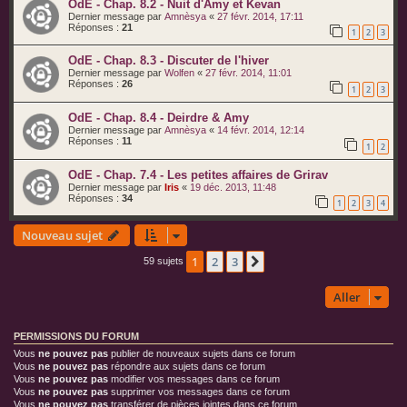
OdE - Chap. 8.2 - Nuit d'Amy et Kevan
Dernier message par
Amnèsya
«
27 févr. 2014, 17:11
Réponses :
21
1
2
3
OdE - Chap. 8.3 - Discuter de l'hiver
Dernier message par
Wolfen
«
27 févr. 2014, 11:01
Réponses :
26
1
2
3
OdE - Chap. 8.4 - Deirdre & Amy
Dernier message par
Amnèsya
«
14 févr. 2014, 12:14
Réponses :
11
1
2
OdE - Chap. 7.4 - Les petites affaires de Grirav
Dernier message par
Iris
«
19 déc. 2013, 11:48
Réponses :
34
1
2
3
4
Nouveau sujet
1
2
3
Suivant
59 sujets
Aller
PERMISSIONS DU FORUM
Vous
ne pouvez pas
publier de nouveaux sujets dans ce forum
Vous
ne pouvez pas
répondre aux sujets dans ce forum
Vous
ne pouvez pas
modifier vos messages dans ce forum
Vous
ne pouvez pas
supprimer vos messages dans ce forum
Vous
ne pouvez pas
transférer de pièces jointes dans ce forum