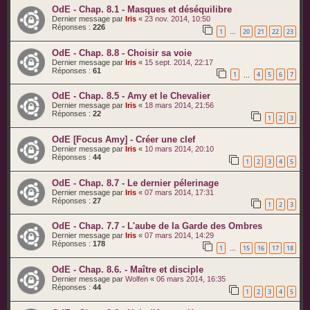
OdE - Chap. 8.1 - Masques et déséquilibre
Dernier message par
Iris
«
23 nov. 2014, 10:50
Réponses :
226
1
20
21
22
23
…
OdE - Chap. 8.8 - Choisir sa voie
Dernier message par
Iris
«
15 sept. 2014, 22:17
Réponses :
61
1
4
5
6
7
…
OdE - Chap. 8.5 - Amy et le Chevalier
Dernier message par
Iris
«
18 mars 2014, 21:56
Réponses :
22
1
2
3
OdE [Focus Amy] - Créer une clef
Dernier message par
Iris
«
10 mars 2014, 20:10
Réponses :
44
1
2
3
4
5
OdE - Chap. 8.7 - Le dernier pélerinage
Dernier message par
Iris
«
07 mars 2014, 17:31
Réponses :
27
1
2
3
OdE - Chap. 7.7 - L'aube de la Garde des Ombres
Dernier message par
Iris
«
07 mars 2014, 14:29
Réponses :
178
1
15
16
17
18
…
OdE - Chap. 8.6. - Maître et disciple
Dernier message par
Wolfen
«
06 mars 2014, 16:35
Réponses :
44
1
2
3
4
5