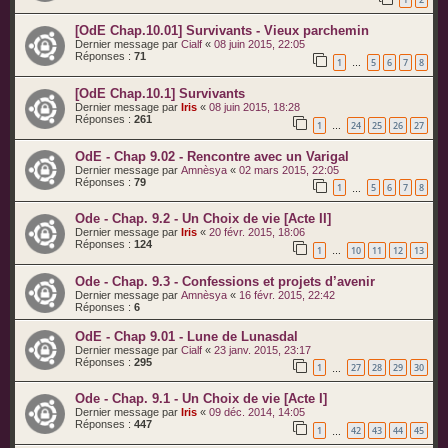
[OdE Chap.10.01] Survivants - Vieux parchemin
Dernier message par
Cialf
«
08 juin 2015, 22:05
Réponses :
71
1
5
6
7
8
…
[OdE Chap.10.1] Survivants
Dernier message par
Iris
«
08 juin 2015, 18:28
Réponses :
261
1
24
25
26
27
…
OdE - Chap 9.02 - Rencontre avec un Varigal
Dernier message par
Amnèsya
«
02 mars 2015, 22:05
Réponses :
79
1
5
6
7
8
…
Ode - Chap. 9.2 - Un Choix de vie [Acte II]
Dernier message par
Iris
«
20 févr. 2015, 18:06
Réponses :
124
1
10
11
12
13
…
Ode - Chap. 9.3 - Confessions et projets d’avenir
Dernier message par
Amnèsya
«
16 févr. 2015, 22:42
Réponses :
6
OdE - Chap 9.01 - Lune de Lunasdal
Dernier message par
Cialf
«
23 janv. 2015, 23:17
Réponses :
295
1
27
28
29
30
…
Ode - Chap. 9.1 - Un Choix de vie [Acte I]
Dernier message par
Iris
«
09 déc. 2014, 14:05
Réponses :
447
1
42
43
44
45
…