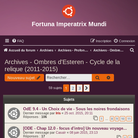
Fortuna Imperatrix Mundi
FAQ
Inscription
Connexion
R
Accueil du forum
Archives
Archives - Profondeurs
Archives - Ombres d'Esteren - Cycle de la relique (2011-2015)
e
Archives - Ombres d'Esteren - Cycle de la
c
relique (2011-2015)
h
Rechercher
Recherche av
Nouveau sujet
e
r
1
2
3
Suivant
59 sujets
c
Sujets
h
OdE 9.4 - Un Choix de vie - Sous les noires frondaisons
e
Dernier message par
Iris
«
25 oct. 2015, 20:11
r
Réponses :
106
1
8
9
10
11
…
[ODE - Chap 12.0 - focus d'intro] Un nouveau voyage...
Dernier message par
Casaïr
«
08 juin 2015, 23:13
Réponses :
17
1
2