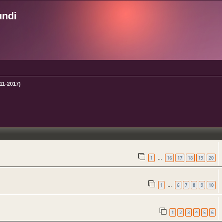
undi
011-2017)
ncée
1
16
17
18
19
20
…
1
6
7
8
9
10
…
1
2
3
4
5
6