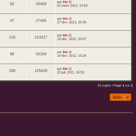
par
Iris
92
45459
03 mars 2013, 13:54
par
Iris
47
27495
27 févr. 2013, 20:30
par
Iris
216
153327
19 déc. 2012, 20:07
par
Iris
98
50169
14 févr. 2012, 10:24
par
Iris
206
125429
22 juil. 2011, 16:53
16 sujets • Page
1
sur
1
Aller