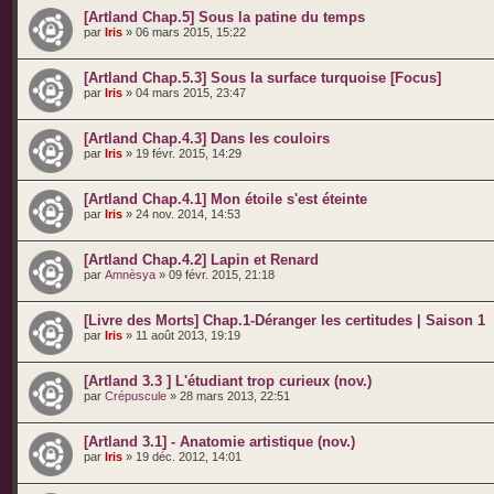
[Artland Chap.5] Sous la patine du temps
par
Iris
» 06 mars 2015, 15:22
[Artland Chap.5.3] Sous la surface turquoise [Focus]
par
Iris
» 04 mars 2015, 23:47
[Artland Chap.4.3] Dans les couloirs
par
Iris
» 19 févr. 2015, 14:29
[Artland Chap.4.1] Mon étoile s'est éteinte
par
Iris
» 24 nov. 2014, 14:53
[Artland Chap.4.2] Lapin et Renard
par
Amnèsya
» 09 févr. 2015, 21:18
[Livre des Morts] Chap.1-Déranger les certitudes | Saison 1
par
Iris
» 11 août 2013, 19:19
[Artland 3.3 ] L'étudiant trop curieux (nov.)
par
Crépuscule
» 28 mars 2013, 22:51
[Artland 3.1] - Anatomie artistique (nov.)
par
Iris
» 19 déc. 2012, 14:01