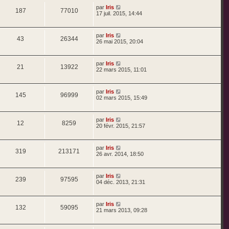
par
Iris
187
77010
17 juil. 2015, 14:44
par
Iris
43
26344
26 mai 2015, 20:04
par
Iris
21
13922
22 mars 2015, 11:01
par
Iris
145
96999
02 mars 2015, 15:49
par
Iris
12
8259
20 févr. 2015, 21:57
par
Iris
319
213171
26 avr. 2014, 18:50
par
Iris
239
97595
04 déc. 2013, 21:31
par
Iris
132
59095
21 mars 2013, 09:28