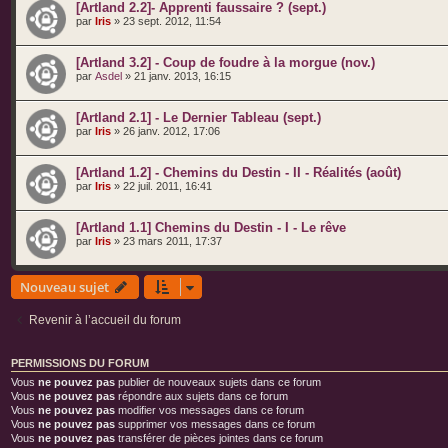
[Artland 2.2]- Apprenti faussaire ? (sept.)
par
Iris
» 23 sept. 2012, 11:54
[Artland 3.2] - Coup de foudre à la morgue (nov.)
par
Asdel
» 21 janv. 2013, 16:15
[Artland 2.1] - Le Dernier Tableau (sept.)
par
Iris
» 26 janv. 2012, 17:06
[Artland 1.2] - Chemins du Destin - II - Réalités (août)
par
Iris
» 22 juil. 2011, 16:41
[Artland 1.1] Chemins du Destin - I - Le rêve
par
Iris
» 23 mars 2011, 17:37
Nouveau sujet
Revenir à l’accueil du forum
PERMISSIONS DU FORUM
Vous
ne pouvez pas
publier de nouveaux sujets dans ce forum
Vous
ne pouvez pas
répondre aux sujets dans ce forum
Vous
ne pouvez pas
modifier vos messages dans ce forum
Vous
ne pouvez pas
supprimer vos messages dans ce forum
Vous
ne pouvez pas
transférer de pièces jointes dans ce forum