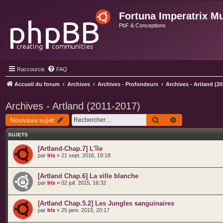
Fortuna Imperatrix M
PbF & Conceptions
Raccourcis
FAQ
Accueil du forum
Archives
Archives - Profondeurs
Archives - Artland (2
Archives - Artland (2011-2017)
Rechercher
Recherche ava
Nouveau sujet
SUJETS
[Artland-Chap.7] L'île
par
Iris
» 21 sept. 2016, 19:18
[Artland Chap.6] La ville blanche
par
Iris
» 02 juil. 2015, 16:32
[Artland Chap.5.2] Les Jungles sanguinaires
par
Iris
» 25 janv. 2015, 20:17