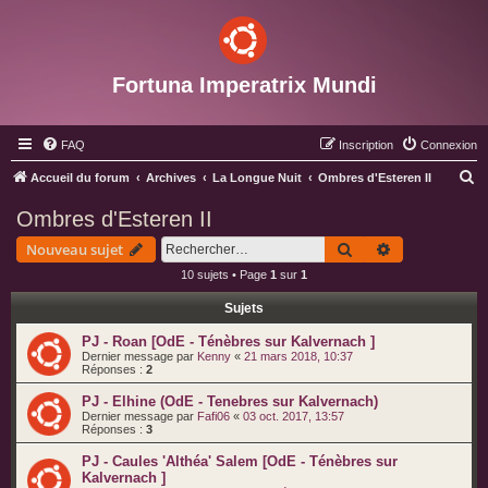
Fortuna Imperatrix Mundi
FAQ
Inscription
Connexion
R
Accueil du forum
Archives
La Longue Nuit
Ombres d'Esteren II
e
Ombres d'Esteren II
c
Rechercher
Recherche av
Nouveau sujet
h
10 sujets • Page
1
sur
1
e
Sujets
r
c
PJ - Roan [OdE - Ténèbres sur Kalvernach ]
Dernier message par
Kenny
«
21 mars 2018, 10:37
h
Réponses :
2
e
PJ - Elhine (OdE - Tenebres sur Kalvernach)
r
Dernier message par
Fafi06
«
03 oct. 2017, 13:57
Réponses :
3
PJ - Caules 'Althéa' Salem [OdE - Ténèbres sur
Kalvernach ]