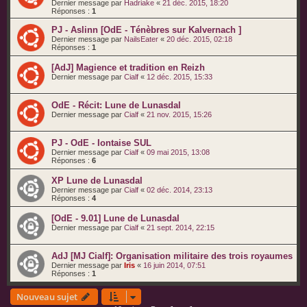
Dernier message par
Hadriake
«
21 déc. 2015, 18:20
Réponses :
1
PJ - Aslinn [OdE - Ténèbres sur Kalvernach ]
Dernier message par
NailsEater
«
20 déc. 2015, 02:18
Réponses :
1
[AdJ] Magience et tradition en Reizh
Dernier message par
Cialf
«
12 déc. 2015, 15:33
OdE - Récit: Lune de Lunasdal
Dernier message par
Cialf
«
21 nov. 2015, 15:26
PJ - OdE - Iontaise SUL
Dernier message par
Cialf
«
09 mai 2015, 13:08
Réponses :
6
XP Lune de Lunasdal
Dernier message par
Cialf
«
02 déc. 2014, 23:13
Réponses :
4
[OdE - 9.01] Lune de Lunasdal
Dernier message par
Cialf
«
21 sept. 2014, 22:15
AdJ [MJ Cialf]: Organisation militaire des trois royaumes
Dernier message par
Iris
«
16 juin 2014, 07:51
Réponses :
1
Nouveau sujet