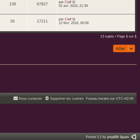
par
Cialf
139
67827
01 avr. 2016, 21:39
par
Cialf
26
17211
12 févr. 2016, 00:56
13 sujets • Page
1
sur
1
Aller
Nous contacter
Supprimer les cookies
Fuseau horaire sur
UTC+02:00
Ported 3.2 by
phpBB Spain