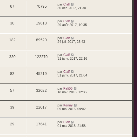
par
Cialf
67
70795
30 oct. 2017, 21:30
par
Cialf
30
19818
29 août 2017, 10:35
par
Cialf
182
89520
24 juil. 2017, 23:43
par
Cialf
330
122270
31 janv. 2017, 22:16
par
Cialf
82
45219
31 janv. 2017, 21:04
par
Fafi06
57
32022
18 nov. 2016, 12:36
par
Kenny
39
22017
09 mai 2016, 09:02
par
Cialf
29
17641
01 mai 2016, 21:58