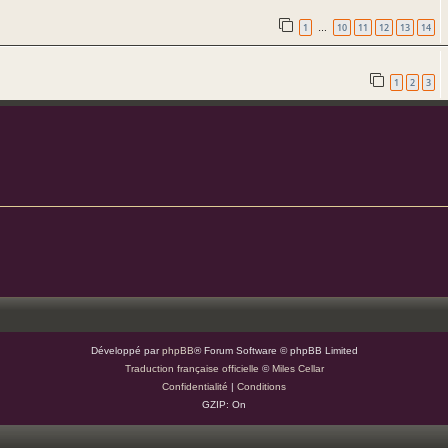
1
10
11
12
13
14
…
1
2
3
Développé par
phpBB
® Forum Software © phpBB Limited
Traduction française officielle
©
Miles Cellar
Confidentialité
|
Conditions
GZIP: On