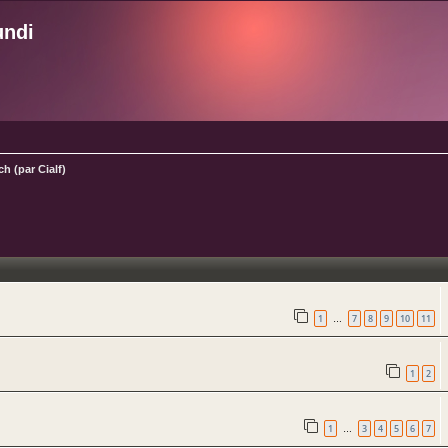
undi
h (par Cialf)
ncée
1
7
8
9
10
11
…
1
2
1
3
4
5
6
7
…