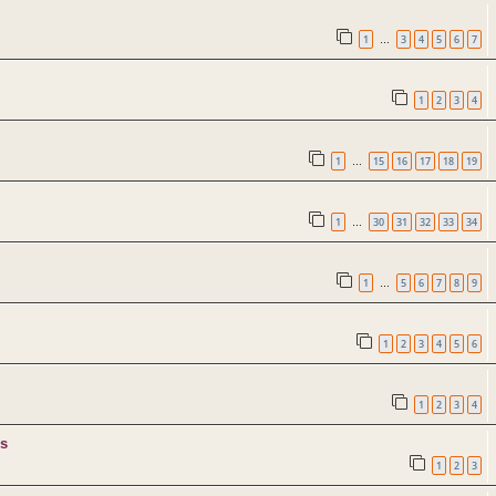
1
3
4
5
6
7
…
1
2
3
4
1
15
16
17
18
19
…
1
30
31
32
33
34
…
1
5
6
7
8
9
…
1
2
3
4
5
6
1
2
3
4
es
1
2
3