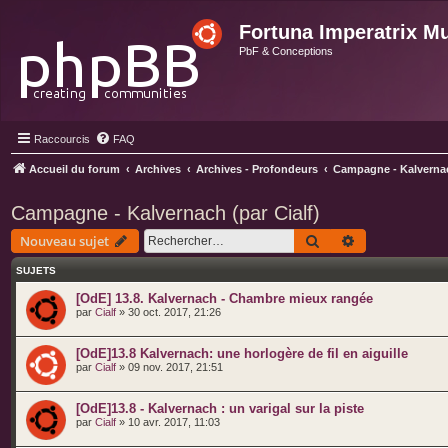
Fortuna Imperatrix M
PbF & Conceptions
Raccourcis
FAQ
Accueil du forum
Archives
Archives - Profondeurs
Campagne - Kalvernac
Campagne - Kalvernach (par Cialf)
Rechercher
Recherche ava
Nouveau sujet
SUJETS
[OdE] 13.8. Kalvernach - Chambre mieux rangée
par
Cialf
» 30 oct. 2017, 21:26
[OdE]13.8 Kalvernach: une horlogère de fil en aiguille
par
Cialf
» 09 nov. 2017, 21:51
[OdE]13.8 - Kalvernach : un varigal sur la piste
par
Cialf
» 10 avr. 2017, 11:03