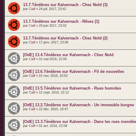
13.7.Ténèbres sur Kalvernach - Chez Nold (3)
par
Cialf
» 24 juil. 2017, 23:42
13.7.Ténèbres sur Kalvernach - Rêves (1)
par
Cialf
» 29 juin 2017, 23:02
13.7.Ténèbres sur Kalvernach - Chez Nold (2)
par
Cialf
» 17 janv. 2017, 23:06
[OdE] 13.4.Ténèbres sur Kalvernach - Chez Nold
par
Cialf
» 01 mai 2016, 22:05
[OdE] 13.6.Ténèbres sur Kalvernach - Fil de nouvelles
par
Cialf
» 01 nov. 2016, 10:52
[OdE] 13.5.Ténèbres sur Kalvernach - Rues humides
par
Cialf
» 12 sept. 2016, 22:12
[OdE] 13.2.Ténèbres sur Kalvernach - Un immeuble borgne
par
Cialf
» 22 déc. 2015, 18:47
[OdE] 13.3.Ténèbres sur Kalvernach - Dans les rues inondé
par
Cialf
» 01 avr. 2016, 22:08