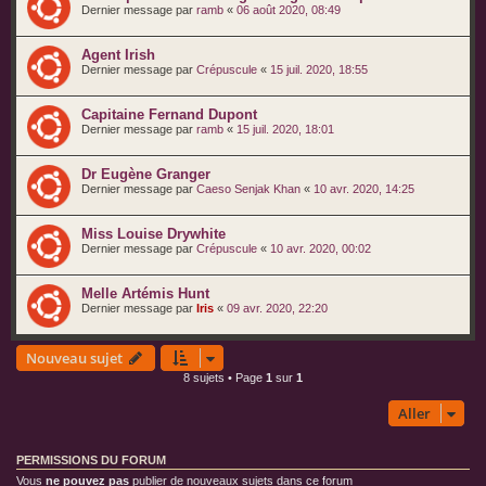
Dernier message par
ramb
«
06 août 2020, 08:49
Agent Irish
Dernier message par
Crépuscule
«
15 juil. 2020, 18:55
Capitaine Fernand Dupont
Dernier message par
ramb
«
15 juil. 2020, 18:01
Dr Eugène Granger
Dernier message par
Caeso Senjak Khan
«
10 avr. 2020, 14:25
Miss Louise Drywhite
Dernier message par
Crépuscule
«
10 avr. 2020, 00:02
Melle Artémis Hunt
Dernier message par
Iris
«
09 avr. 2020, 22:20
Nouveau sujet
8 sujets • Page
1
sur
1
Aller
PERMISSIONS DU FORUM
Vous
ne pouvez pas
publier de nouveaux sujets dans ce forum