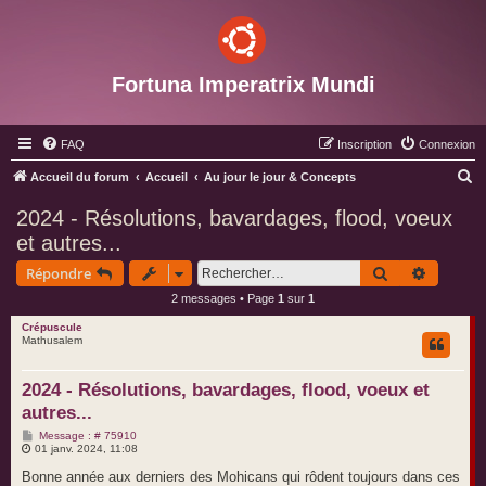
Fortuna Imperatrix Mundi
FAQ
Inscription
Connexion
R
Accueil du forum
Accueil
Au jour le jour & Concepts
e
2024 - Résolutions, bavardages, flood, voeux
c
et autres...
h
Rechercher
Recherc
Répondre
e
2 messages • Page
1
sur
1
r
Crépuscule
c
Mathusalem
h
e
2024 - Résolutions, bavardages, flood, voeux et
autres...
r
M
Message : # 75910
e
01 janv. 2024, 11:08
s
s
Bonne année aux derniers des Mohicans qui rôdent toujours dans ces