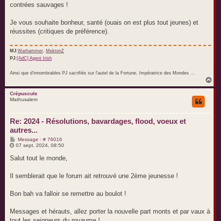
a
contrées sauvages !
g
e
Je vous souhaite bonheur, santé (ouais on est plus tout jeunes) et
réussites (critiques de préférence).
MJ
:
Warhammer
,
MektonZ
PJ
:
[AdC] Agent Irish
Ainsi que d'innombrables PJ sacrifiés sur l'autel de la Fortune, Impératrice des Mondes ...
H
a
u
Crépuscule
Mathusalem
t
Re: 2024 - Résolutions, bavardages, flood, voeux et
autres...
M
Message : # 76016
e
07 sept. 2024, 08:50
s
s
Salut tout le monde,
a
g
e
Il semblerait que le forum ait retrouvé une 2ème jeunesse !
Bon bah va falloir se remettre au boulot !
Messages et hérauts, allez porter la nouvelle part monts et par vaux à
tout les seigneurs du royaume !