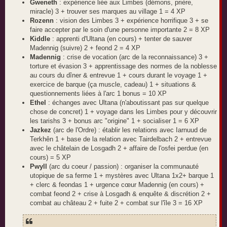
Gweneth
: expérience liée aux Limbes (démons, prière,
miracle) 3 + trouver ses marques au village 1 = 4 XP
Rozenn
: vision des Limbes 3 + expérience horrifique 3 + se
faire accepter par le soin d'une personne importante 2 = 8 XP
Kiddle
: apprenti d'Ultana (en cours) + tenter de sauver
Madennig (suivre) 2 + feond 2 = 4 XP
Madennig
: crise de vocation (arc de la reconnaissance) 3 +
torture et évasion 3 + apprentissage des normes de la noblesse
au cours du dîner & entrevue 1 + cours durant le voyage 1 +
exercice de barque (ça muscle, cadeau) 1 + situations &
questionnements liées à l'arc 1 bonus = 10 XP
Ethel
: échanges avec Ultana (n'aboutissant pas sur quelque
chose de concret) 1 + voyage dans les Limbes pour y découvrir
les tarishs 3 + bonus arc "origine" 1 + socialiser 1 = 6 XP
Jazkez
(arc de l'Ordre) : établir les relations avec Iarnuud de
Terkhên 1 + base de la relation avec Tairdelbach 2 + entrevue
avec le châtelain de Losgadh 2 + affaire de l'osfei perdue (en
cours) = 5 XP
Pwyll
(arc du coeur / passion) : organiser la communauté
utopique de sa ferme 1 + mystères avec Ultana 1x2+ barque 1
+ clerc & feondas 1 + urgence cœur Madennig (en cours) +
combat feond 2 + crise à Losgadh & enquête & discrétion 2 +
combat au château 2 + fuite 2 + combat sur l'île 3 = 16 XP