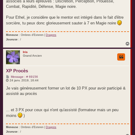
associés à leurs épreuves : Discrétion, Perception, Prouesse,
Combat, Rapidité, Défense, Magie noire.
Pour Ethel, je considère que le mentor est intégré dans le fait d'être
sorcière, tu peux donc glorieusement sauter à 7 en Magie noire
Meneuse
: Ombres d'Esteren |
Dragons
Joueuse
: /
H
a
u
Iris
Grand Ancien
t
XP Procès
M
Message : # 69156
e
24 janv. 2019, 16:44
s
s
Je vais généreusement former un lot de 10 PX pour avoir participé &
a
assisté au procès
g
e
... et 3 PX pour ceux qui n'ont qu'assisté (formateur mais un peu
moins
)
Meneuse
: Ombres d'Esteren |
Dragons
Joueuse
: /