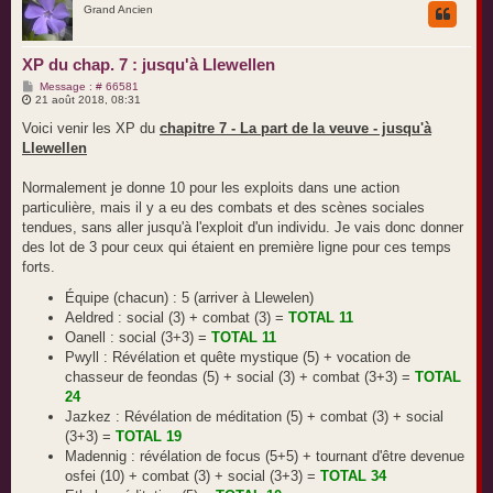
Grand Ancien
t
XP du chap. 7 : jusqu'à Llewellen
M
Message : # 66581
e
21 août 2018, 08:31
s
s
Voici venir les XP du
chapitre 7 - La part de la veuve - jusqu'à
a
Llewellen
g
e
Normalement je donne 10 pour les exploits dans une action
particulière, mais il y a eu des combats et des scènes sociales
tendues, sans aller jusqu'à l'exploit d'un individu. Je vais donc donner
des lot de 3 pour ceux qui étaient en première ligne pour ces temps
forts.
Équipe (chacun) : 5 (arriver à Llewelen)
Aeldred : social (3) + combat (3) =
TOTAL 11
Oanell : social (3+3) =
TOTAL 11
Pwyll : Révélation et quête mystique (5) + vocation de
chasseur de feondas (5) + social (3) + combat (3+3) =
TOTAL
24
Jazkez : Révélation de méditation (5) + combat (3) + social
(3+3) =
TOTAL 19
Madennig : révélation de focus (5+5) + tournant d'être devenue
osfei (10) + combat (3) + social (3+3) =
TOTAL 34