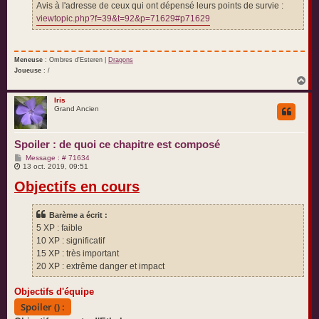
Avis à l'adresse de ceux qui ont dépensé leurs points de survie :
viewtopic.php?f=39&t=92&p=71629#p71629
Meneuse
: Ombres d'Esteren |
Dragons
Joueuse
: /
H
a
u
Iris
Grand Ancien
t
Spoiler : de quoi ce chapitre est composé
M
Message : # 71634
e
13 oct. 2019, 09:51
s
Objectifs en cours
s
a
g
e
Barème a écrit :
5 XP : faible
10 XP : significatif
15 XP : très important
20 XP : extrême danger et impact
Objectifs d'équipe
Spoiler () :