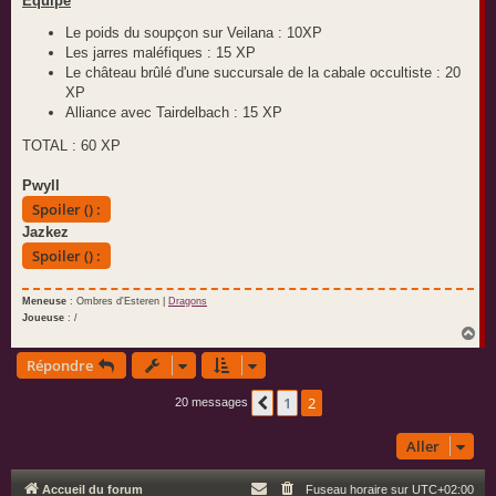
Equipe
Le poids du soupçon sur Veilana : 10XP
Les jarres maléfiques : 15 XP
Le château brûlé d'une succursale de la cabale occultiste : 20
XP
Alliance avec Tairdelbach : 15 XP
TOTAL : 60 XP
Pwyll
Spoiler () :
Jazkez
Spoiler () :
Meneuse
: Ombres d'Esteren |
Dragons
Joueuse
: /
H
a
Répondre
u
t
1
2
Précédent
20 messages
Aller
Accueil du forum
Fuseau horaire sur
UTC+02:00