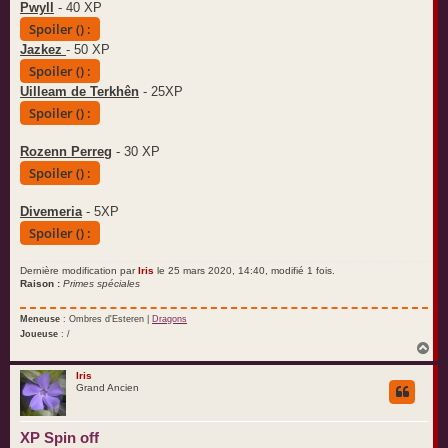
Pwyll
- 40 XP
Spoiler () :
Jazkez
- 50 XP
Spoiler () :
Uilleam de Terkhên
- 25XP
Spoiler () :
Rozenn Perreg
- 30 XP
Spoiler () :
Divemeria
- 5XP
Spoiler () :
Dernière modification par
Iris
le 25 mars 2020, 14:40, modifié 1 fois.
Raison :
Primes spéciales
Meneuse
: Ombres d'Esteren |
Dragons
Joueuse
: /
H
a
u
Iris
Grand Ancien
t
XP Spin off