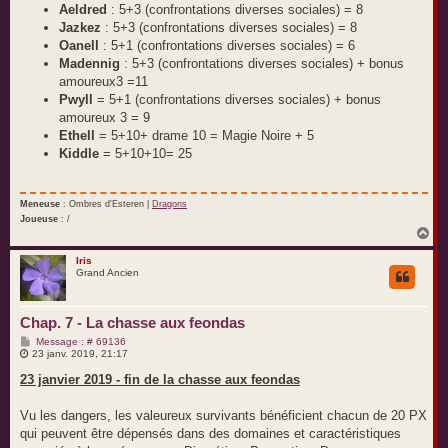
Aeldred
: 5+3 (confrontations diverses sociales) = 8
Jazkez
: 5+3 (confrontations diverses sociales) = 8
Oanell
: 5+1 (confrontations diverses sociales) = 6
Madennig
: 5+3 (confrontations diverses sociales) + bonus
amoureux3 =11
Pwyll
= 5+1 (confrontations diverses sociales) + bonus
amoureux 3 = 9
Ethell
= 5+10+ drame 10 = Magie Noire + 5
Kiddle
= 5+10+10= 25
Meneuse
: Ombres d'Esteren |
Dragons
Joueuse
: /
H
a
u
Iris
Grand Ancien
t
Chap. 7 - La chasse aux feondas
M
Message : # 69136
e
23 janv. 2019, 21:17
s
s
23 janvier 2019 - fin de la chasse aux feondas
a
g
e
Vu les dangers, les valeureux survivants bénéficient chacun de 20 PX
qui peuvent être dépensés dans des domaines et caractéristiques