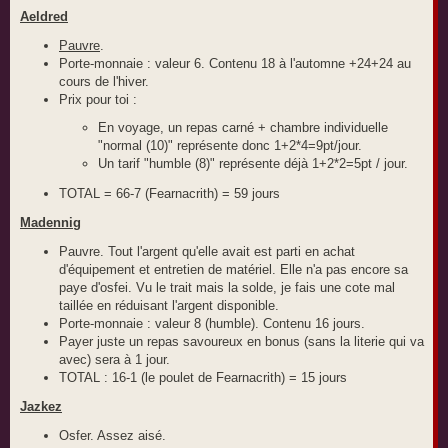
Aeldred
Pauvre
.
Porte-monnaie : valeur 6. Contenu 18 à l'automne +24+24 au
cours de l'hiver.
Prix pour toi :
En voyage, un repas carné + chambre individuelle
"normal (10)" représente donc 1+2*4=9pt/jour.
Un tarif "humble (8)" représente déjà 1+2*2=5pt / jour.
TOTAL = 66-7 (Fearnacrith) = 59 jours
Madennig
Pauvre. Tout l'argent qu'elle avait est parti en achat
d'équipement et entretien de matériel. Elle n'a pas encore sa
paye d'osfei. Vu le trait mais la solde, je fais une cote mal
taillée en réduisant l'argent disponible.
Porte-monnaie : valeur 8 (humble). Contenu 16 jours.
Payer juste un repas savoureux en bonus (sans la literie qui va
avec) sera à 1 jour.
TOTAL : 16-1 (le poulet de Fearnacrith) = 15 jours
Jazkez
Osfer. Assez aisé.