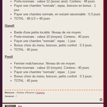
Porte-monnaie : valeur 12 (assez aisé). Contenu : 48 jours.
Payer une chambre "normale", repas, boisson en bonus : 1
jour.
Payer une chambre normale, en restant raisonnable : 0.3 jours
TOTAL : 48-1/3 = 48 jours
Oanell
Barde d'une petite localité. Niveau de vie moyen.
Porte-monnaie : valeur 10 (moyen). Contenu : 40 jours.
Payer une chambre "normale", repas : 1 jour.
Bonus choix du menu, boisson, petits confort : 0.3 jours.
TOTAL : 40 jours
Pwyll
Fermier malchanceux. Niveau de vie moyen.
Porte-monnaie : valeur 10 (moyen). Contenu : 40 jours.
Payer une chambre "normale", repas : 1 jour.
Bonus choix du menu, boisson, petits confort : 0.3 jours.
TOTAL : 40 jours
Meneuse
: Ombres d'Esteren |
Dragons
Joueuse
: /
H
a
u
Iris