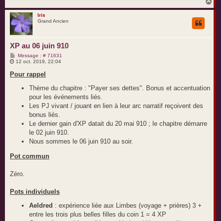
H
a
u
Iris
Grand Ancien
t
XP au 06 juin 910
M
Message : # 71631
e
12 oct. 2019, 22:04
s
s
Pour rappel
a
g
Thème du chapitre : "Payer ses dettes". Bonus et accentuation
e
pour les événements liés.
Les PJ vivant / jouant en lien à leur arc narratif reçoivent des
bonus liés.
Le dernier gain d'XP datait du 20 mai 910 ; le chapitre démarre
le 02 juin 910.
Nous sommes le 06 juin 910 au soir.
Pot commun
Zéro.
Pots individuels
Aeldred
: expérience liée aux Limbes (voyage + prières) 3 +
entre les trois plus belles filles du coin 1 = 4 XP