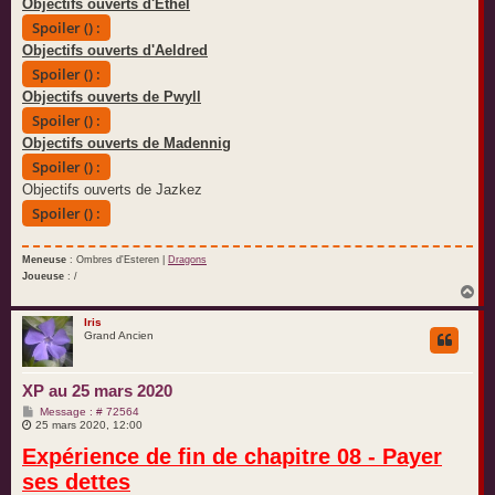
Objectifs ouverts d'Ethel
Spoiler () :
Objectifs ouverts d'Aeldred
Spoiler () :
Objectifs ouverts de Pwyll
Spoiler () :
Objectifs ouverts de Madennig
Spoiler () :
Objectifs ouverts de Jazkez
Spoiler () :
Meneuse
: Ombres d'Esteren |
Dragons
Joueuse
: /
H
a
u
Iris
Grand Ancien
t
XP au 25 mars 2020
M
Message : # 72564
e
25 mars 2020, 12:00
s
Expérience de fin de chapitre 08 - Payer
s
a
ses dettes
g
e