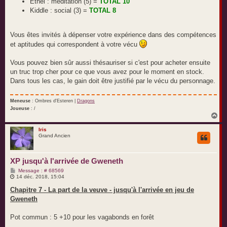
Ethel : méditation (5) =
TOTAL 10
Kiddle : social (3) =
TOTAL 8
Vous êtes invités à dépenser votre expérience dans des compétences
et aptitudes qui correspondent à votre vécu
Vous pouvez bien sûr aussi thésauriser si c'est pour acheter ensuite
un truc trop cher pour ce que vous avez pour le moment en stock.
Dans tous les cas, le gain doit être justifié par le vécu du personnage.
Meneuse
: Ombres d'Esteren |
Dragons
Joueuse
: /
H
a
u
Iris
Grand Ancien
t
XP jusqu'à l'arrivée de Gweneth
M
Message : # 68569
e
14 déc. 2018, 15:04
s
s
Chapitre 7 - La part de la veuve - jusqu'à l'arrivée en jeu de
a
Gweneth
g
e
Pot commun : 5 +10 pour les vagabonds en forêt