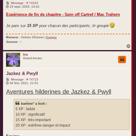
M
Message : # 74242
e
23 sept. 2020, 14:41
s
s
Expérience de fin de chapitre - Spin off Cartref / Mac Trahern
a
g
e
Je pars sur
15 XP
pour chacun des participants, tir groupé
Meneuse
: Ombres d'Esteren |
Dragons
Joueuse
: /
H
a
u
Iris
Grand Ancien
t
Jazkez & Pwyll
M
Message : # 74715
e
04 févr. 2021, 21:51
s
Aventures hilderines de Jazkez & Pwyll
s
a
g
e
barème" a écrit :
5 XP : faible
10 XP : significatif
15 XP : très important
20 XP : extrême danger et impact