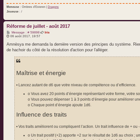
Meneuse
: Ombres d'Esteren |
Dragons
Joueuse
: /
Réforme de juillet - août 2017
M
Message : # 59898
Iris
e
06 août 2017, 19:57
s
s
Amnèsya me demanda la dernière version des principes du système. Rien n
a
de hachoir du côté de la résolution d'action pour l'alléger.
g
e
Maîtrise et énergie
• Lancez autant de d6 que votre niveau de compétence ou d’efficience.
o Vous avez 20 points d’énergie représentant votre forme, votre souf
o Vous pouvez dépenser 1 à 3 points d’énergie pour améliorer une
o Chaque point d’énergie ajoute 1d6.
Influence des traits
• Vos traits améliorent ou compliquent l’action. Un trait influence de + ou
o Un trait positif (+2) apporte +2 sur le résultat de 1d6 au choix ; u