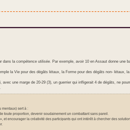
eur dans la compétence utilisée. Par exemple, avoir 10 en Assaut donne une b
mple la Vie pour des dégâts létaux, la Forme pour des dégâts non- létaux, la
, avec une marge de 20-29 (3), un guerrier qui infligerait 4 de dégâts, ne pourra
.
 mentaux) sert à :
 de toute proportion, devenir soudainement un combattant sans pareil.
 et encourager la créativité des participants qui ont intérêt à chercher des solutio
r.