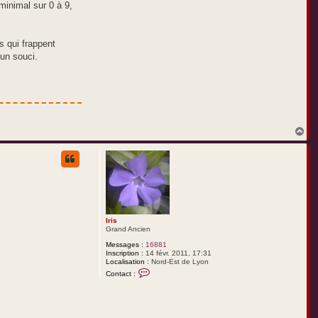
minimal sur 0 à 9,
s qui frappent
cun souci.
H
a
u
t
Iris
Grand Ancien
Messages :
16881
Inscription :
14 févr. 2011, 17:31
Localisation :
Nord-Est de Lyon
C
Contact :
o
n
t
a
c