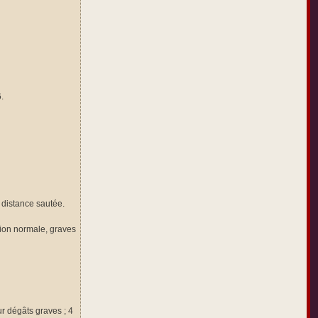
.
a distance sautée.
tion normale, graves
ur dégâts graves ; 4