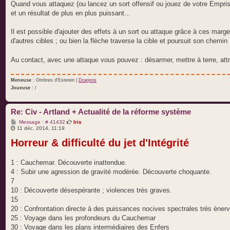
Quand vous attaquez (ou lancez un sort offensif ou jouez de votre Emprise
et un résultat de plus en plus puissant...
Il est possible d'ajouter des effets à un sort ou attaque grâce à ces marge
d'autres cibles ; ou bien la flèche traverse la cible et poursuit son chemi
Au contact, avec une attaque vous pouvez : désarmer, mettre à terre, attr
Meneuse
: Ombres d'Esteren |
Dragons
Joueuse
: /
Re: Civ - Artland + Actualité de la réforme système
M
Message : # 41432
Iris
e
11 déc. 2014, 11:19
s
Horreur & difficulté du jet d'Intégrité
s
a
g
e
1 : Cauchemar. Découverte inattendue.
4 : Subir une agression de gravité modérée. Découverte choquante.
7
10 : Découverte désespérante ; violences très graves.
15
20 : Confrontation directe à des puissances nocives spectrales très éner
25 : Voyage dans les profondeurs du Cauchemar
30 : Voyage dans les plans intermédiaires des Enfers