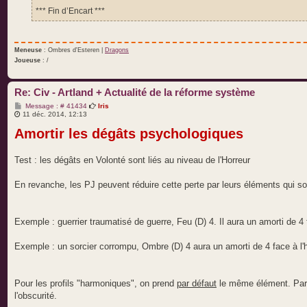
*** Fin d’Encart ***
Meneuse
: Ombres d'Esteren |
Dragons
Joueuse
: /
Re: Civ - Artland + Actualité de la réforme système
M
Message : # 41434
Iris
e
11 déc. 2014, 12:13
s
Amortir les dégâts psychologiques
s
a
g
e
Test : les dégâts en Volonté sont liés au niveau de l'Horreur
En revanche, les PJ peuvent réduire cette perte par leurs éléments qui s
Exemple : guerrier traumatisé de guerre, Feu (D) 4. Il aura un amorti de 4
Exemple : un sorcier corrompu, Ombre (D) 4 aura un amorti de 4 face à l
Pour les profils "harmoniques", on prend
par défaut
le même élément. Par e
l'obscurité.