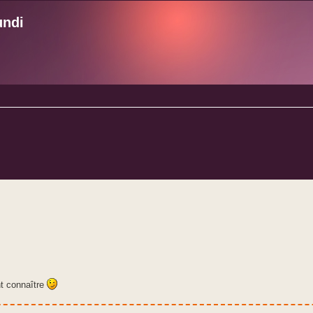
undi
e avancée
nt connaître