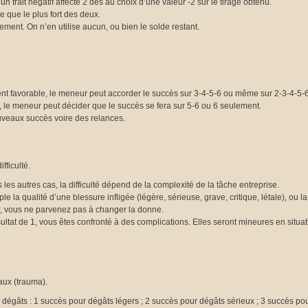
 un trait négatif affecte 2 dés au choix d’une valeur -2 sur le tirage obtenu.
de que le plus fort des deux.
llement. On n’en utilise aucun, ou bien le solde restant.
ment favorable, le meneur peut accorder le succès sur 3-4-5-6 ou même sur 2-3-4-5-6
e, le meneur peut décider que le succès se fera sur 5-6 ou 6 seulement.
uveaux succès voire des relances.
fficulté.
 les autres cas, la difficulté dépend de la complexité de la tâche entreprise.
 la qualité d’une blessure infligée (légère, sérieuse, grave, critique, létale), ou l
eur, vous ne parvenez pas à changer la donne.
ultat de 1, vous êtes confronté à des complications. Elles seront mineures en situa
aux (trauma).
 dégâts : 1 succès pour dégâts légers ; 2 succès pour dégâts sérieux ; 3 succès po