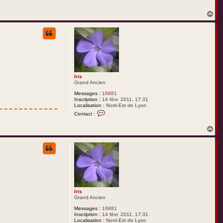
n
t
H
a
a
c
u
t
t
e
r
I
r
i
s
Iris
Grand Ancien
Messages :
16881
Inscription :
14 févr. 2011, 17:31
Localisation :
Nord-Est de Lyon
C
Contact :
o
n
H
t
a
a
c
u
t
t
e
r
I
r
i
s
Iris
Grand Ancien
Messages :
16881
Inscription :
14 févr. 2011, 17:31
Localisation :
Nord-Est de Lyon