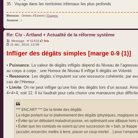
35 : Voyage dans les territoires infernaux les plus profonds
Meneuse
: Ombres d'Esteren |
Dragons
Joueuse
: /
Re: Civ - Artland + Actualité de la réforme système
M
Message : # 41433
Iris
e
11 déc. 2014, 12:08
s
Infliger des dégâts simples [marge 0-9 (1)]
s
a
g
e
•
Puissance
. La valeur de dégâts infligés dépend du Niveau de l’agress
au corps à corps ; une Horreur de Niveau 6 inflige 6 dégâts en Volonté.
•
Ressource
. Les dégâts s’imputent sur une ressource cohérente, par exe
cas de l’Horreur…
•
Limite
. On ne peut infliger qu’une fois des dégâts lors d’un assaut. Ainsi
4+4+4, soit 12. Il lui faudrait pour cela choisir une manœuvre plus difficile
*** ENCART *** De la limite des dégâts
La règle portant sur le plafonnement des dégâts (physiques, magiques ou
• Éviter qu’un débutant maladroit puisse, en optimisant une attaque hors
• Éviter que les combats ne soient qu’une succession de « bah, je frappe »,
(acculer, encercler, mettre à terre, placer un coup mortel…) pour l’emporte