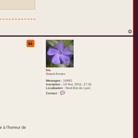
H
a
u
t
Iris
Grand Ancien
Messages :
16881
Inscription :
14 févr. 2011, 17:31
Localisation :
Nord-Est de Lyon
C
Contact :
o
n
t
a
c
t
e
r
I
 à l'horreur de
r
i
s