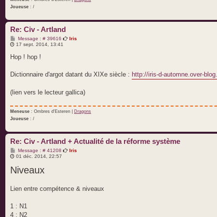
Joueuse
: /
Re: Civ - Artland
M
Message : # 39616
Iris
e
17 sept. 2014, 13:41
s
s
Hop ! hop !
a
g
e
Dictionnaire d'argot datant du XIXe siècle :
http://iris-d-automne.over-blog.
(lien vers le lecteur gallica)
Meneuse
: Ombres d'Esteren |
Dragons
Joueuse
: /
Re: Civ - Artland + Actualité de la réforme système
M
Message : # 41208
Iris
e
01 déc. 2014, 22:57
s
Niveaux
s
a
g
e
Lien entre compétence & niveaux
1 : N1
4 : N2