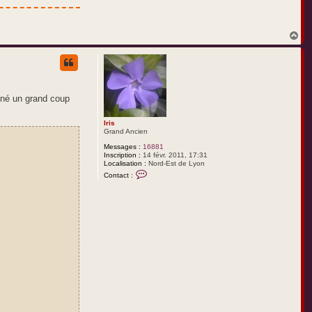
H
a
u
t
nné un grand coup
Iris
Grand Ancien
Messages :
16881
Inscription :
14 févr. 2011, 17:31
Localisation :
Nord-Est de Lyon
C
Contact :
o
n
t
a
c
t
e
r
I
r
i
s