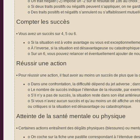
o Un trait négatif (-2) impose un -2 sur le résultat de 1d6 au choix ;
o Si deux traits positifs ou négatifs peuvent s’appliquer, on ne gar
o Des traits positifs et négatifs s’annulent ou s’affaiblissent mutue
Compter les succès
• Vous avez un succès sur 4, 5 ou 6.
o Si la situation est à votre avantage ou vous est exceptionnelle
o À l’inverse, si la situation est désavantageuse ou catastrophiqu
o Sur un 6, vous pouvez relancer et éventuellement ajouter de no
Réussir une action
• Pour réussir une action, il faut avoir au moins un succès de plus que la di
o Dans une confrontation, la difficulté dépend du jet adverse ; dans
o Le nombre de succès indique l’étendue de la réussite, par exemple
o S’il n’y a pas de succès, la situation reste dans son état antéri
o Si vous n’avez aucun succès et qu’au moins un dé affiche un rés
ou critiques si la situation est désavantage ou catastrophique.
Atteinte de la santé mentale ou physique
• Certaines actions entraînent des dégâts physiques (blessures) ou ment
o On coche sur la fiche une pastille correspondant à l’étendue des