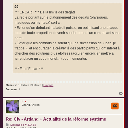
*** ENCART *** De la limite des dégâts
La règle portant sur le plafonnement des dégâts (physiques,
magiques ou mentaux) sert à :
• Éviter qu’un débutant maladroit puisse, en optimisant une attaque
hors de toute proportion, devenir soudainement un combattant sans
pareil.
• Éviter que les combats ne soient qu’une succession de « bah, je
frappe », et encourager la créativité des participants qui ont intérêt à
chercher des solutions plus étoffées (acculer, encercler, mettre à
terre, placer un coup mortel…) pour l’emporter.
*** Fin d’Encart ***
Meneuse
: Ombres d'Esteren |
Dragons
Joueuse
: /
H
a
u
Iris
Grand Ancien
t
Re: Civ - Artland + Actualité de la réforme système
M
Message : # 41434
e