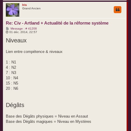
a
u
Iris
Grand Ancien
t
Re: Civ - Artland + Actualité de la réforme système
M
Message : # 41208
e
01 déc. 2014, 22:57
s
Niveaux
s
a
g
e
Lien entre compétence & niveaux
1 : N1
4 : N2
7 : N3
10 : N4
15 : N5
20 : N6
Dégâts
Base des Dégâts physiques = Niveau en Assaut
Base des Dégâts magiques = Niveau en Mystères