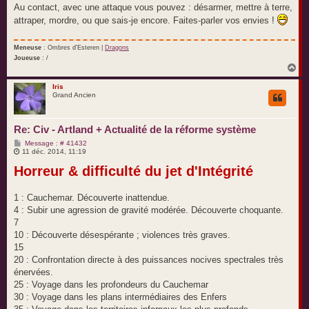
Au contact, avec une attaque vous pouvez : désarmer, mettre à terre,
attraper, mordre, ou que sais-je encore. Faites-parler vos envies !
Meneuse
: Ombres d'Esteren |
Dragons
Joueuse
: /
H
a
u
Iris
Grand Ancien
t
Re: Civ - Artland + Actualité de la réforme système
M
Message : # 41432
e
11 déc. 2014, 11:19
s
Horreur & difficulté du jet d'Intégrité
s
a
g
e
1 : Cauchemar. Découverte inattendue.
4 : Subir une agression de gravité modérée. Découverte choquante.
7
10 : Découverte désespérante ; violences très graves.
15
20 : Confrontation directe à des puissances nocives spectrales très
énervées.
25 : Voyage dans les profondeurs du Cauchemar
30 : Voyage dans les plans intermédiaires des Enfers