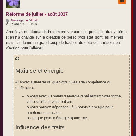
Réforme de juillet - août 2017
M
Message : # 59898
e
06 août 2017, 19:57
s
s
Amnèsya me demanda la dernière version des principes du système.
a
Rien n'a changé sur la création de perso (vos stat' sont les mêmes),
g
e
mais j'ai donné un grand coup de hachoir du côté de la résolution
d'action pour l'alléger.
Maîtrise et énergie
• Lancez autant de d6 que votre niveau de compétence ou
d’efficience.
o Vous avez 20 points d’énergie représentant votre forme,
votre souffle et votre entrain.
o Vous pouvez dépenser 1 à 3 points d’énergie pour
améliorer une action.
o Chaque point d’énergie ajoute 1d6.
Influence des traits