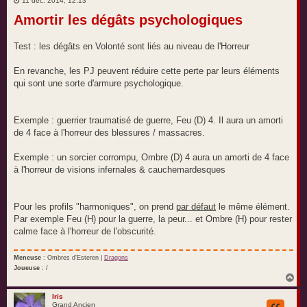
11 déc. 2014, 12:13
s
Amortir les dégâts psychologiques
s
a
g
e
Test : les dégâts en Volonté sont liés au niveau de l'Horreur
En revanche, les PJ peuvent réduire cette perte par leurs éléments
qui sont une sorte d'armure psychologique.
Exemple : guerrier traumatisé de guerre, Feu (D) 4. Il aura un amorti
de 4 face à l'horreur des blessures / massacres.
Exemple : un sorcier corrompu, Ombre (D) 4 aura un amorti de 4 face
à l'horreur de visions infernales & cauchemardesques
Pour les profils "harmoniques", on prend
par défaut
le même élément.
Par exemple Feu (H) pour la guerre, la peur... et Ombre (H) pour rester
calme face à l'horreur de l'obscurité.
Meneuse
: Ombres d'Esteren |
Dragons
Joueuse
: /
H
a
u
Iris
Grand Ancien
t