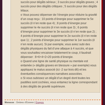
succès pour dégâts sérieux ; 3 succès pour dégâts graves ; 4
succès pour des dégâts critiques ; 5 succès pour des dégâts
létaux.
o Vous pouvez dépenser de l’énergie pour réduire la gravité
d’un coup reçu : 10 points d’énergie pour supprimer le 5e
succès (il n’en reste que 4) ; 8 points d’énergie pour
supprimer le 4e succès (il n’en reste que 3) ; 6 points
d’énergie pour supprimer le 3e succès (il n’en reste que 2) ;
4 points d’énergie pour supprimer le 2e succès (il n’en reste
que 1) ; 2 points d’énergie pour supprimer le 1er succès (il
n’en reste aucun). Si par exemple, vous aviez subi des
dégâts physiques du fait d’une attaque à 4 succès, et que
vous souhaitiez encaisser totalement le coup, il faudrait
dépenser : 8+6+4+2=20 points d’énergie.
o Quand une ligne de santé physique ou mentale est
entamée (« dégâts graves en blessure » par exemple) vous
appliquez le malus associé (ici -2 sur trois d6) et les
éventuelles conséquences narratives associées.
o Si vous subissez un dégât d’un degré dont toutes les
pastilles sont cochées, vous entamez la ligne correspondant
à des dégâts de gravité supérieure.
Meneuse
: Ombres d'Esteren |
Dragons