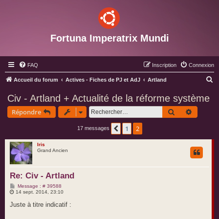
Fortuna Imperatrix Mundi
FAQ
Inscription
Connexion
R
Accueil du forum
Actives - Fiches de PJ et AdJ
Artland
e
Civ - Artland + Actualité de la réforme système
c
Rechercher
Recherc
Répondre
h
e
1
2
Précédent
17 messages
r
Iris
c
Grand Ancien
h
e
Re: Civ - Artland
r
M
Message : # 39588
e
14 sept. 2014, 23:10
s
s
Juste à titre indicatif :
a
g