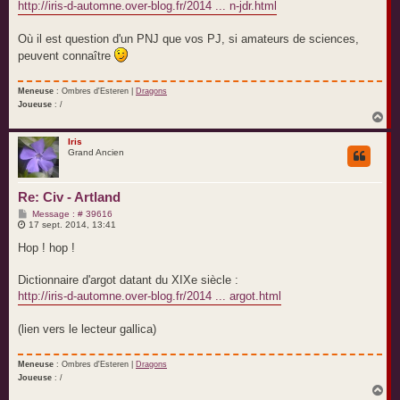
e
http://iris-d-automne.over-blog.fr/2014 ... n-jdr.html
Où il est question d'un PNJ que vos PJ, si amateurs de sciences,
peuvent connaître
Meneuse
: Ombres d'Esteren |
Dragons
Joueuse
: /
H
a
u
Iris
Grand Ancien
t
Re: Civ - Artland
M
Message : # 39616
e
17 sept. 2014, 13:41
s
s
Hop ! hop !
a
g
e
Dictionnaire d'argot datant du XIXe siècle :
http://iris-d-automne.over-blog.fr/2014 ... argot.html
(lien vers le lecteur gallica)
Meneuse
: Ombres d'Esteren |
Dragons
Joueuse
: /
H