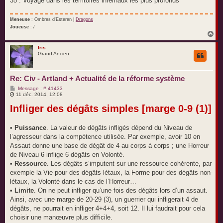
35 : Voyage dans les territoires infernaux les plus profonds
Meneuse
: Ombres d'Esteren |
Dragons
Joueuse
: /
H
a
u
Iris
Grand Ancien
t
Re: Civ - Artland + Actualité de la réforme système
M
Message : # 41433
e
11 déc. 2014, 12:08
s
Infliger des dégâts simples [marge 0-9 (1)]
s
a
g
e
•
Puissance
. La valeur de dégâts infligés dépend du Niveau de
l’agresseur dans la compétence utilisée. Par exemple, avoir 10 en
Assaut donne une base de dégât de 4 au corps à corps ; une Horreur
de Niveau 6 inflige 6 dégâts en Volonté.
•
Ressource
. Les dégâts s’imputent sur une ressource cohérente, par
exemple la Vie pour des dégâts létaux, la Forme pour des dégâts non-
létaux, la Volonté dans le cas de l’Horreur…
•
Limite
. On ne peut infliger qu’une fois des dégâts lors d’un assaut.
Ainsi, avec une marge de 20-29 (3), un guerrier qui infligerait 4 de
dégâts, ne pourrait en infliger 4+4+4, soit 12. Il lui faudrait pour cela
choisir une manœuvre plus difficile.